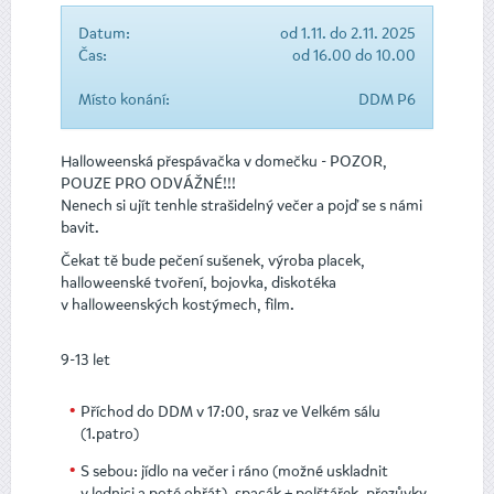
Datum:
od 1.11. do 2.11. 2025
Čas:
od 16.00 do 10.00
Místo konání:
DDM P6
Halloweenská přespávačka v domečku - POZOR,
POUZE PRO ODVÁŽNÉ!!!
Nenech si ujít tenhle strašidelný večer a pojď se s námi
bavit.
Čekat tě bude pečení sušenek, výroba placek,
halloweenské tvoření, bojovka, diskotéka
v halloweenských kostýmech, film.
9-13 let
Příchod do DDM v 17:00, sraz ve Velkém sálu
(1.patro)
S sebou: jídlo na večer i ráno (možné uskladnit
v lednici a poté ohřát), spacák + polštářek, přezůvky,