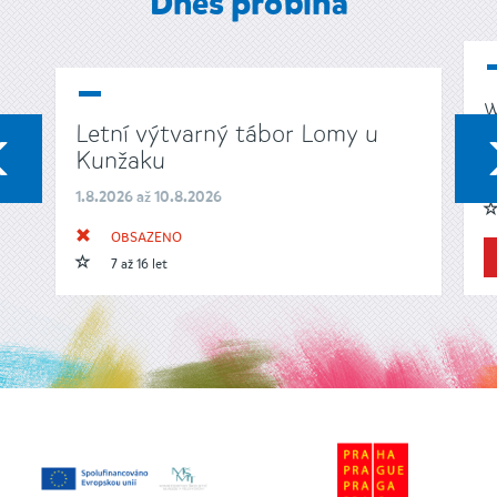
Dnes probíhá
w
Letní výtvarný tábor Lomy u
1
PŘEDCHOZÍ
Kunžaku
1.8.2026 až 10.8.2026
OBSAZENO
7 až 16 let