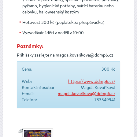
pyžamo, hygienické potřeby, svítící baterku nebo
čelovku, halloweenský kostým
Hotovost 300 kč (poplatek za přespávačku)
Vyzvedávání dětí v neděli v 10:00
Poznámky:
Přihlášky zasílejte na magda.kovarikova@ddmp6.cz
Cena:
300 Kč
Web:
https://www.ddmp6.cz/
Kontaktní osoba:
Magda Kovaříková
E-mail:
magda.kovarikova@ddmp6.cz
Telefon:
733549941