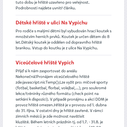
tuto dobu je hřiště uzavřeno pro veřejnost.
Podrobnosti najdete uvnitř článku.
Dětské hřiště v ulici Na Vypichu
Pro rodiče s malými dětmi byl vybudován hrací koutek s
množstvím herních prvků. Koutek je určen dětem do 8
let.Dětský koutek je oddělen od dopravního hřiště
brankou. Vstup do koutku je z ulice Na Vypichu.
Víceúčelové hřiště Vypich
Přijď si k nám zasportovat do areálu
Nekonečná!Pronájem víceúčelového hřiště
zde:javascript:nicTemp();Lze vyžit pro: míčové sporty
(fotbal, basketbal, florbal, volejbal,...), pro soukromé
lekce/tréninky různého formátu (check point na
setkání k dispozici). V případě pronájmu a akcí DDM je
provoz hřiště omezen.Hřiště je v provozu od 1. dubna
do 31. října. V ostatní dny je hřiště zavřené. V rámci
zimních měsíců je zde možnost navštívit
kluziště. Během letních prázdnin tj. od 1.7. - 31.8. je