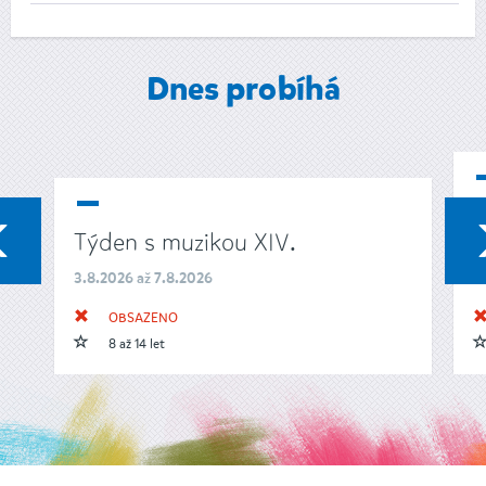
Dnes probíhá
P
PŘEDCHOZÍ
Týden s muzikou XIV.
p
3.8.2026 až 7.8.2026
3
OBSAZENO
8 až 14 let