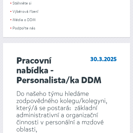
Stáhněte si
Výběrová řízení
Média o DDM
Podpořte nás
Pracovní
30.3.2025
nabídka -
Personalista/ka DDM
Do našeho týmu hledáme
zodpovědného kolegu/kolegyni,
který/á se postará: základní
administrativní a organizační
činnosti v personální a mzdové
oblasti,