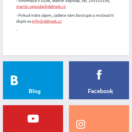
· Informace v DDM, Martin Vejvoda, tel. 235323334,
martin.vejvoda@ddmp6.cz
· Pokud máte zájem, zašlete nám životopis a motivační
dopis na
info@ddmp6.cz
·
Blog
Facebook