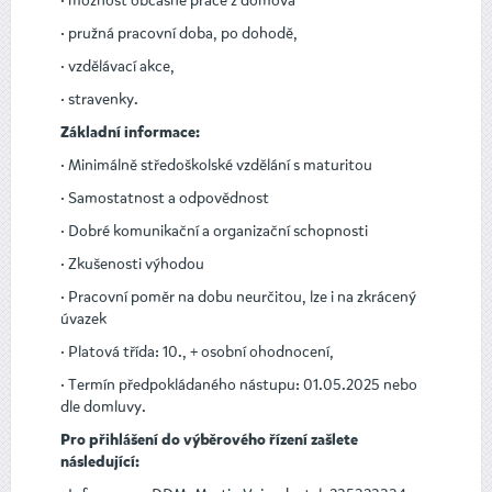
· možnost občasné práce z domova
· pružná pracovní doba, po dohodě,
· vzdělávací akce,
· stravenky.
Základní informace:
· Minimálně středoškolské vzdělání s maturitou
· Samostatnost a odpovědnost
· Dobré komunikační a organizační schopnosti
· Zkušenosti výhodou
· Pracovní poměr na dobu neurčitou, lze i na zkrácený
úvazek
· Platová třída: 10., + osobní ohodnocení,
· Termín předpokládaného nástupu: 01.05.2025 nebo
dle domluvy.
Pro přihlášení do výběrového řízení zašlete
následující: