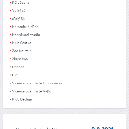
PC učebna
Velký sál
Malý Sál
Keramická dílna
Nahrávací studio
Klub Šestka
Zoo Koutek
Zkušebna
Učebna
CPD
Víceúčelové hřiště U Boroviček
Víceúčelové hřiště Vypich
Klub Dědina