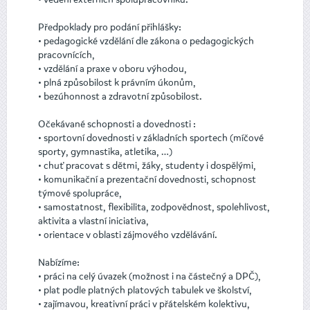
Předpoklady pro podání přihlášky:
• pedagogické vzdělání dle zákona o pedagogických
pracovnících,
• vzdělání a praxe v oboru výhodou,
• plná způsobilost k právním úkonům,
• bezúhonnost a zdravotní způsobilost.
Očekávané schopnosti a dovednosti :
• sportovní dovednosti v základních sportech (míčové
sporty, gymnastika, atletika, …)
• chuť pracovat s dětmi, žáky, studenty i dospělými,
• komunikační a prezentační dovednosti, schopnost
týmové spolupráce,
• samostatnost, flexibilita, zodpovědnost, spolehlivost,
aktivita a vlastní iniciativa,
• orientace v oblasti zájmového vzdělávání.
Nabízíme:
• práci na celý úvazek (možnost i na částečný a DPČ),
• plat podle platných platových tabulek ve školství,
• zajímavou, kreativní práci v přátelském kolektivu,