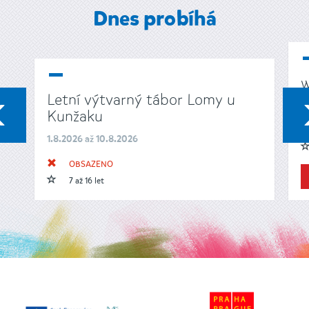
Dnes probíhá
w
Letní výtvarný tábor Lomy u
1
PŘEDCHOZÍ
Kunžaku
1.8.2026 až 10.8.2026
OBSAZENO
7 až 16 let