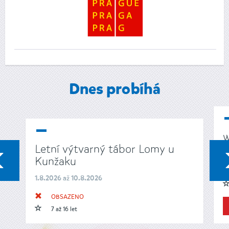
Dnes probíhá
w
Letní výtvarný tábor Lomy u
1
PŘEDCHOZÍ
Kunžaku
1.8.2026 až 10.8.2026
OBSAZENO
7 až 16 let