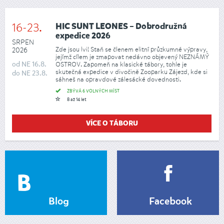
16-23.
HIC SUNT LEONES – Dobrodružná
expedice 2026
SRPEN
Zde jsou lvi! Staň se členem elitní průzkumné výpravy,
2026
jejímž cílem je zmapovat nedávno objevený NEZNÁMÝ
od
NE
16.8.
OSTROV. Zapomeň na klasické tábory, tohle je
skutečná expedice v divočině Zooparku Zájezd, kde si
do
NE
23.8.
sáhneš na opravdové zálesácké dovednosti.
ZBÝVÁ 6 VOLNÝCH MÍST
8 až 14 let
VÍCE O TÁBORU
Blog
Facebook