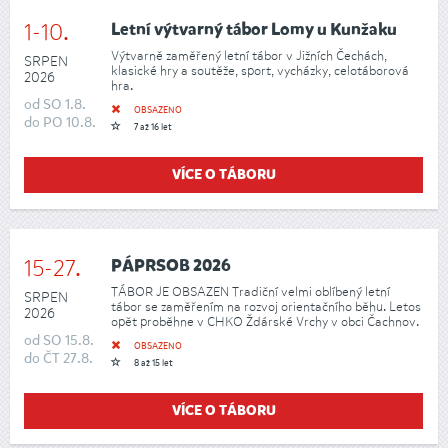
1-10.
Letní výtvarný tábor Lomy u Kunžaku
Výtvarně zaměřený letní tábor v Jižních Čechách,
SRPEN
klasické hry a soutěže, sport, vycházky, celotáborová
2026
hra.
od
SO
1.8.
OBSAZENO
do
PO
10.8.
7 až 16 let
VÍCE O TÁBORU
15-27.
PÁPRSOB 2026
TÁBOR JE OBSAZEN Tradiční velmi oblíbený letní
SRPEN
tábor se zaměřením na rozvoj orientačního běhu. Letos
2026
opět proběhne v CHKO Ždárské Vrchy v obci Čachnov.
od
SO
15.8.
OBSAZENO
do
ČT
27.8.
8 až 15 let
VÍCE O TÁBORU