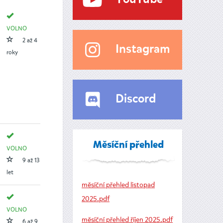
VOLNO
2 až 4
Instagram
roky
Discord
Měsíční přehled
VOLNO
9 až 13
let
měsíční přehled listopad
2025.pdf
VOLNO
měsíční přehled říjen 2025.pdf
6 až 9