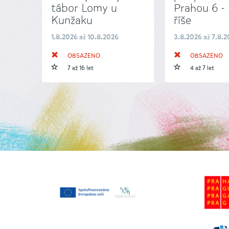
tábor Lomy u
Prahou 6 - 
Kunžaku
říše
1.8.2026 až 10.8.2026
3.8.2026 až 7.8.
OBSAZENO
OBSAZENO
7 až 16 let
4 až 7 let