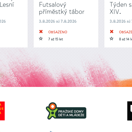
Lesní
Futsalový
Týden s
příměstký tábor
XIV.
2026
3.8.2026 až 7.8.2026
3.8.2026 až
OBSAZENO
OBSAZ
7 až 15 let
8 až 14 l