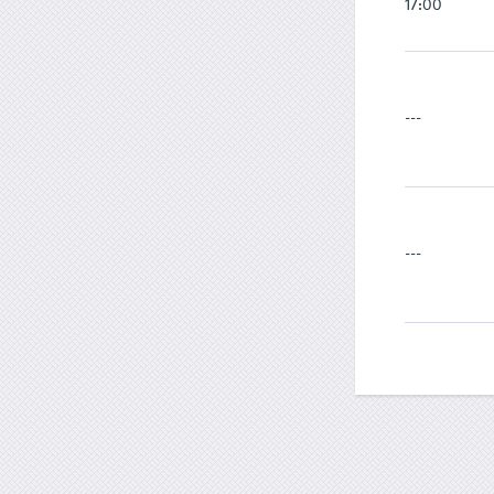
17:00
---
---