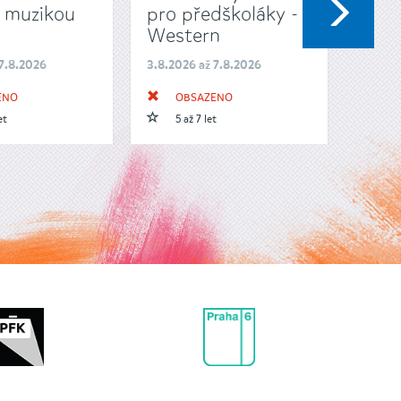
DA
 muzikou
pro předškoláky -
3d 
Western
Lab
 7.8.2026
3.8.2026 až 7.8.2026
3.8.20
ENO
OBSAZENO
O
et
5 až 7 let
12 