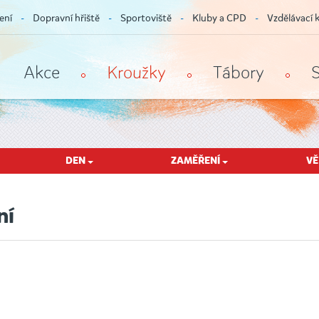
ení
Dopravní hřiště
Sportoviště
Kluby a CPD
Vzdělávací 
Akce
Kroužky
Tábory
DEN
ZAMĚŘENÍ
V
ní