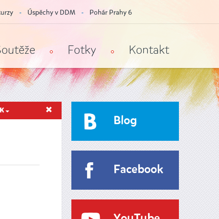
kurzy
Úspěchy v DDM
Pohár Prahy 6
Soutěže
Fotky
Kontakt
ĚK
Blog
Facebook
YouTube