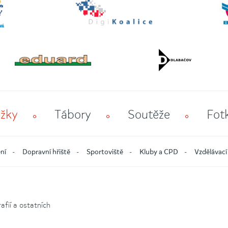
žky
Tábory
Soutěže
Fot
ní
Dopravní hřiště
Sportoviště
Kluby a CPD
Vzdělávací
fií a ostatních