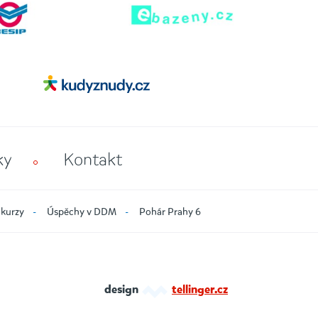
ky
Kontakt
 kurzy
Úspěchy v DDM
Pohár Prahy 6
design
tellinger.cz