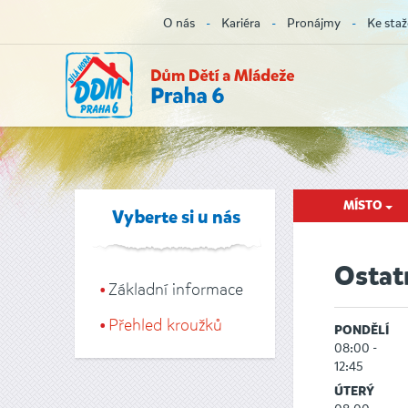
O nás
Kariéra
Pronájmy
Ke staž
MÍSTO
Vyberte si u nás
Ostat
Základní informace
Přehled kroužků
PONDĚLÍ
08:00 -
12:45
ÚTERÝ