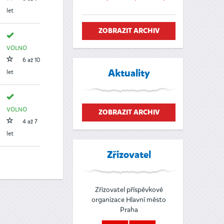
let
ZOBRAZIT ARCHIV
VOLNO
6 až 10
let
Aktuality
VOLNO
ZOBRAZIT ARCHIV
4 až 7
let
Zřizovatel
Zřizovatel příspěvkové
organizace Hlavní město
Praha