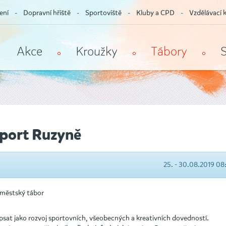
ení
Dopravní hřiště
Sportoviště
Kluby a CPD
Vzdělávací 
Akce
Kroužky
Tábory
port Ruzyně
25. - 30.08.2019 08
íměstský tábor
psat jako rozvoj sportovních, všeobecných a kreativních dovedností.