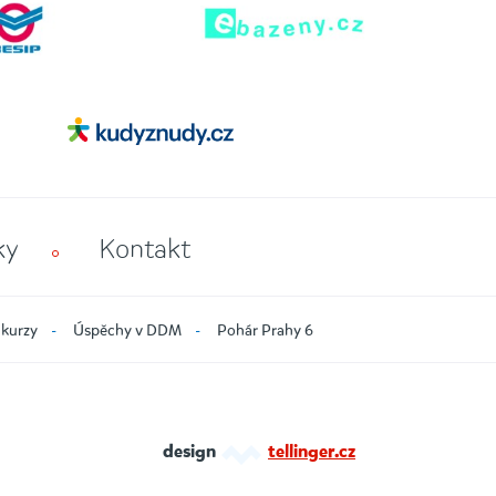
ky
Kontakt
 kurzy
Úspěchy v DDM
Pohár Prahy 6
design
tellinger.cz