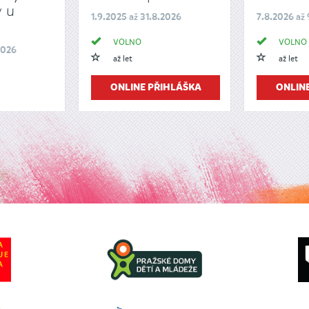
 u
1.9.2025 až 31.8.2026
7.8.2026 až
VOLNO
VOLNO
2026
až let
až let
ONLINE PŘIHLÁŠKA
ONLIN