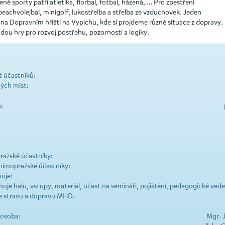
né sporty patří atletika, florbal, fotbal, házená, … Pro zpestření
eachvolejbal, minigolf, lukostřelba a střelba ze vzduchovek. Jeden
na Dopravním hřišti na Vypichu, kde si projdeme různé situace z dopravy.
ou hry pro rozvoj postřehu, pozornosti a logiky.
 účastníků:
ých míst:
:
ražské účastníky:
mimopražské účastníky:
uje:
uje halu, vstupy, materiál, účast na semináři, pojištění, pedagogické vede
e stravu a dopravu MHD.
 osoba:
Mgr. J