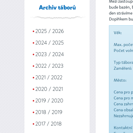
Mezi zastoupe
bude bazén, b
Archiv táborů
den strávíme 
Doplňkem bud
2025 / 2026
Věk:
2024 / 2025
Max. počet
Počet voln
2023 / 2024
Typ tábora
2022 / 2023
Zaměření:
2021 / 2022
Město:
2020 / 2021
Cena pro p
Cena pro 
2019 / 2020
Cena zahrn
Cena obsah
2018 / 2019
Nezahrnuj
2017 / 2018
Kontaktní