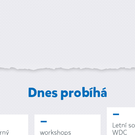
Dnes probíhá
Letní s
arný
workshops
WDC