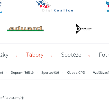
žky
Tábory
Soutěže
Fot
ní
Dopravní hřiště
Sportoviště
Kluby a CPD
Vzdělávací
fií a ostatních