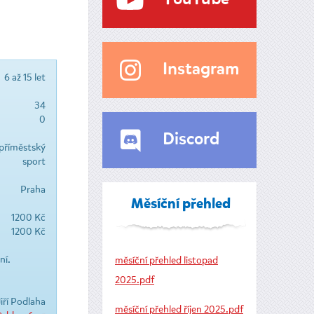
Instagram
6 až 15 let
34
0
Discord
příměstský
sport
Praha
Měsíční přehled
1200 Kč
1200 Kč
ní.
měsíční přehled listopad
2025.pdf
iří Podlaha
měsíční přehled říjen 2025.pdf