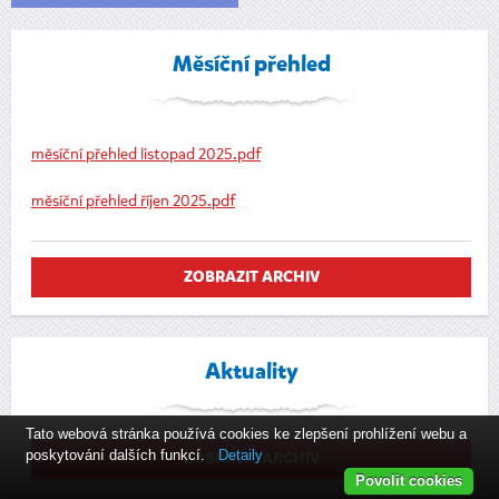
Měsíční přehled
měsíční přehled listopad 2025.pdf
měsíční přehled říjen 2025.pdf
ZOBRAZIT ARCHIV
Aktuality
Tato webová stránka používá cookies ke zlepšení prohlížení webu a
poskytování dalších funkcí.
Detaily
ZOBRAZIT ARCHIV
Povolit cookies