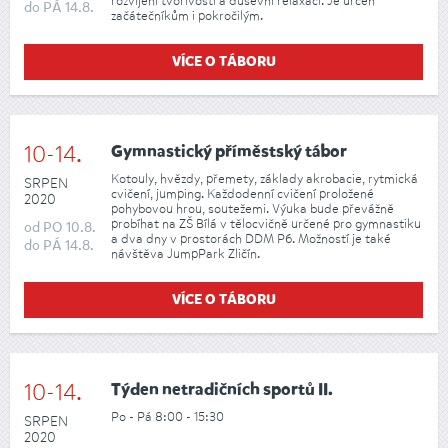
rozvíjení tvořivosti a duševní relaxaci. Je určen
do
PÁ
14.8.
začátečníkům i pokročilým.
VÍCE O TÁBORU
10-14.
Gymnastický příměstský tábor
Kotouly, hvězdy, přemety, základy akrobacie, rytmická
SRPEN
cvičení, jumping. Každodenní cvičení proložené
2020
pohybovou hrou, soutežemi. Výuka bude převážně
probíhat na ZŠ Bílá v tělocvičně určené pro gymnastiku
od
PO
10.8.
a dva dny v prostorách DDM P6. Možností je také
do
PÁ
14.8.
návštěva JumpPark Zličín.
VÍCE O TÁBORU
10-14.
Týden netradičních sportů II.
Po - Pá 8:00 - 15:30
SRPEN
2020