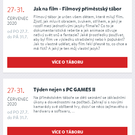
27-31.
Jak na film - Filmový příměstský tábor
Filmový tábor je určen všem dětem, které milují film.
ČERVENEC
Zjistí, jak mluvit obrazem, zvukem, střihem, a jaký je
2020
rozdíl mezi jednotlivými jazyky filmaře? Co to je
dokumentaristická rešerše a jak animace oživuje
od
PO
27.7.
neživý svět snů a fantazie? Jaké prostředky používat,
do
PÁ
31.7.
aby byl film ve výsledku strašidelný nebo k popukání?
Jak to vlastně udělat, aby film řekl přesně to, co chce a
má říct? A jaký je ten můj vlastní jazyk?
VÍCE O TÁBORU
27-31.
Týden nejen s PC GAMES II
Na příměstském táboře se děti seznámí se základními
ČERVENEC
úkony a dovednostmi na počítači. Zahrají si s novými
2020
kamarády své oblíbené hry, dozví se něco zajímavého o
hardwaru a softwaru, …
od
PO
27.7.
do
PÁ
31.7.
VÍCE O TÁBORU