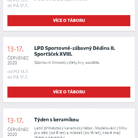
od
PO
13.7.
do
PÁ
17.7.
VÍCE O TÁBORU
13-17.
LPD Sportovně-zábavný Dědina II.
Sporťáček XVIII.
ČERVENEC
Sportovní činnosti,výlety,hry, soutěže.
2020
od
PO
13.7.
do
PÁ
17.7.
VÍCE O TÁBORU
13-17.
Týden s keramikou
Letní příměstský keramický tábor. Modelování z hlíny
ČERVENEC
pro děti (od 8 let) a mládež (do 16 let), které mají
2020
zájem o keramiku.