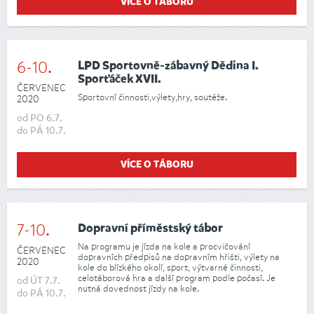
VÍCE O TÁBORU
6-10.
LPD Sportovně-zábavný Dědina I.
Sporťáček XVII.
ČERVENEC
Sportovní činnosti,výlety,hry, soutěže.
2020
od
PO
6.7.
do
PÁ
10.7.
VÍCE O TÁBORU
7-10.
Dopravní příměstský tábor
Na programu je jízda na kole a procvičování
ČERVENEC
dopravních předpisů na dopravním hřišti, výlety na
2020
kole do blízkého okolí, sport, výtvarné činnosti,
celotáborová hra a další program podle počasí. Je
od
ÚT
7.7.
nutná dovednost jízdy na kole.
do
PÁ
10.7.