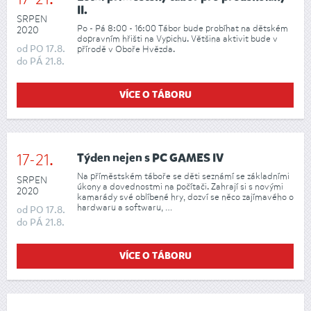
II.
SRPEN
Po - Pá 8:00 - 16:00 Tábor bude probíhat na dětském
2020
dopravním hřišti na Vypichu. Většina aktivit bude v
od
PO
17.8.
přírodě v Oboře Hvězda.
do
PÁ
21.8.
VÍCE O TÁBORU
17-21.
Týden nejen s PC GAMES IV
Na příměstském táboře se děti seznámí se základními
SRPEN
úkony a dovednostmi na počítači. Zahrají si s novými
2020
kamarády své oblíbené hry, dozví se něco zajímavého o
hardwaru a softwaru, …
od
PO
17.8.
do
PÁ
21.8.
VÍCE O TÁBORU