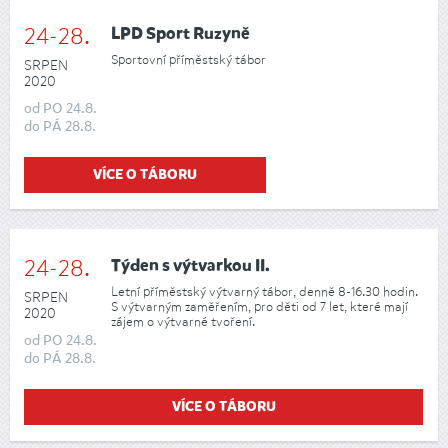
24-28.
LPD Sport Ruzyně
Sportovní příměstský tábor
SRPEN
2020
od
PO
24.8.
do
PÁ
28.8.
VÍCE O TÁBORU
24-28.
Týden s výtvarkou II.
Letní příměstský výtvarný tábor, denně 8-16.30 hodin.
SRPEN
S výtvarným zaměřením, pro děti od 7 let, které mají
2020
zájem o výtvarné tvoření.
od
PO
24.8.
do
PÁ
28.8.
VÍCE O TÁBORU