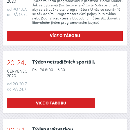
Týden základů programování v prostředí Game Maker.
2020
Jak se vytvářejí počítačové hry? Co je potřeba umět,
od
PO
13.7.
aby se z člověka stal programátor? U nás se seznámíš
se základními programátorskými pojmy jako cyklus
do
PÁ
17.7.
nebo podmínka, které v budoucnu můžeš zužitkovat v
libovolném jiném programovacím jazyce!
VÍCE O TÁBORU
20-24.
Týden netradičních sportů I.
Po - Pá 8:00 - 16:30
ČERVENEC
2020
od
PO
20.7.
do
PÁ
24.7.
VÍCE O TÁBORU
Týden s výtvarkou