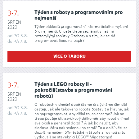
3-7.
Týden s roboty a programováním pro
nejmenší
SRPEN
Týden základů programování informatického myšlení
2020
pro nejmenší. Chcete třeba seznámit s našimi
od
PO
3.8.
roztomilými robůtky Ozoboty a s tím, jak se dá
programovat fixou na papír?
do
PÁ
7.8.
VÍCE O TÁBORU
3-7.
Týden s LEGO roboty II -
pokročilí(stavba a programování
SRPEN
robotů)
2020
O robotech v dnešní době čteme či slýcháme čím dál
od
PO
3.8.
častěji. Jak ale takového robota postavit a hlavně, jak
do
PÁ
7.8.
ho naprogramovat, aby dělal to, co chceme? Jak se
třeba použije ultrazvukový dálkoměr aby robot vnímal
své okolí a nenarazil do zdi? A jak ho naučit, aby
sledoval čáru nakreslenou na zemi? To a další věci se
dozvíš na našem příměstském táboře a rovnou si to
vyzkoušíš se stavebnicí LEGO® Mindstorms!