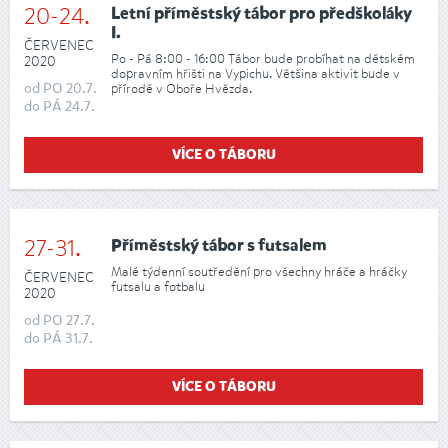
20-24.
Letní příměstský tábor pro předškoláky
I.
ČERVENEC
Po - Pá 8:00 - 16:00 Tábor bude probíhat na dětském
2020
dopravním hřišti na Vypichu. Většina aktivit bude v
od
PO
20.7.
přírodě v Oboře Hvězda.
do
PÁ
24.7.
VÍCE O TÁBORU
27-31.
Příměstský tábor s futsalem
Malé týdenní soutředění pro všechny hráče a hráčky
ČERVENEC
futsalu a fotbalu
2020
od
PO
27.7.
do
PÁ
31.7.
VÍCE O TÁBORU