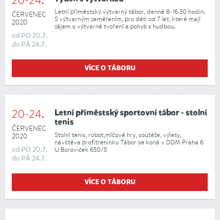
20-24.
Letní příměstský výtvarný tábor, denně 8-16.30 hodin.
ČERVENEC
S výtvarným zaměřením, pro děti od 7 let, které mají
2020
zájem o výtvarné tvoření a pohyb s hudbou.
od
PO
20.7.
do
PÁ
24.7.
VÍCE O TÁBORU
20-24.
Letní příměstský sportovní tábor - stolní
tenis
ČERVENEC
Stolní tenis, robot,míčové hry, soutěže, výlety,
2020
návštěva profitreninku Tábor se koná v DDM Praha 6
od
PO
20.7.
U Boroviček 650/5
do
PÁ
24.7.
VÍCE O TÁBORU