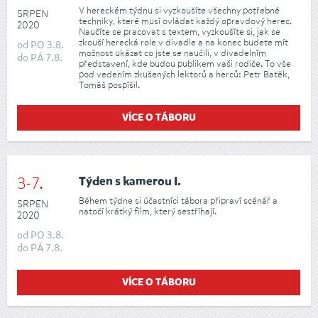
V hereckém týdnu si vyzkoušíte všechny potřebné
SRPEN
techniky, které musí ovládat každý opravdový herec.
2020
Naučíte se pracovat s textem, vyzkoušíte si, jak se
zkouší herecká role v divadle a na konec budete mít
od
PO
3.8.
možnost ukázat co jste se naučili, v divadelním
do
PÁ
7.8.
představení, kde budou publikem vaši rodiče. To vše
pod vedením zkušených lektorů a herců: Petr Batěk,
Tomáš pospíšil.
VÍCE O TÁBORU
3-7.
Týden s kamerou I.
Během týdne si účastníci tábora připraví scénář a
SRPEN
natočí krátký film, který sestříhají.
2020
od
PO
3.8.
do
PÁ
7.8.
VÍCE O TÁBORU