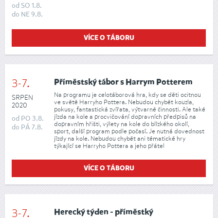
od
SO
1.8.
do
NE
9.8.
VÍCE O TÁBORU
3-7.
Příměstský tábor s Harrym Potterem
Na programu je celotáborová hra, kdy se děti ocitnou
SRPEN
ve světě Harryho Pottera. Nebudou chybět kouzla,
2020
pokusy, fantastická zvířata, výtvarné činnosti. Ale také
jízda na kole a procvičování dopravních předpisů na
od
PO
3.8.
dopravním hřišti, výlety na kole do blízkého okolí,
do
PÁ
7.8.
sport, další program podle počasí. Je nutná dovednost
jízdy na kole. Nebudou chybět ani tématické hry
týkající se Harryho Pottera a jeho přátel
VÍCE O TÁBORU
3-7.
Herecký týden - příměstký