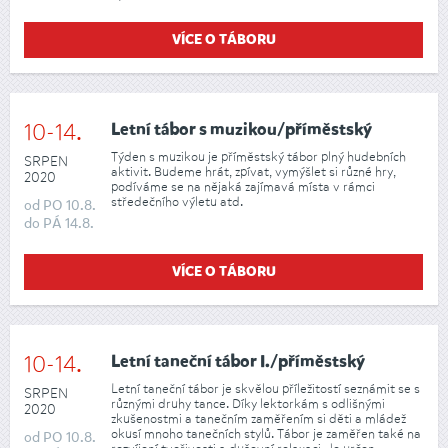
VÍCE O TÁBORU
10-14.
Letní tábor s muzikou/příměstský
Týden s muzikou je příměstský tábor plný hudebních
SRPEN
aktivit. Budeme hrát, zpívat, vymýšlet si různé hry,
2020
podíváme se na nějaká zajímavá místa v rámci
středečního výletu atd.
od
PO
10.8.
do
PÁ
14.8.
VÍCE O TÁBORU
10-14.
Letní taneční tábor I./příměstský
Letní taneční tábor je skvělou příležitostí seznámit se s
SRPEN
různými druhy tance. Díky lektorkám s odlišnými
2020
zkušenostmi a tanečním zaměřením si děti a mládež
okusí mnoho tanečních stylů. Tábor je zaměřen také na
od
PO
10.8.