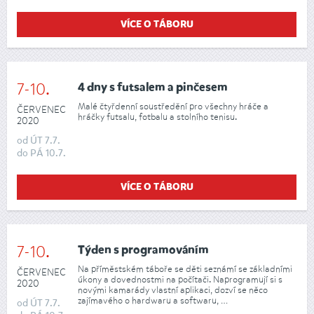
VÍCE O TÁBORU
7-10.
4 dny s futsalem a pinčesem
Malé čtyřdenní soustředění pro všechny hráče a
ČERVENEC
hráčky futsalu, fotbalu a stolního tenisu.
2020
od
ÚT
7.7.
do
PÁ
10.7.
VÍCE O TÁBORU
7-10.
Týden s programováním
Na příměstském táboře se děti seznámí se základními
ČERVENEC
úkony a dovednostmi na počítači. Naprogramují si s
2020
novými kamarády vlastní aplikaci, dozví se něco
zajímavého o hardwaru a softwaru, …
od
ÚT
7.7.