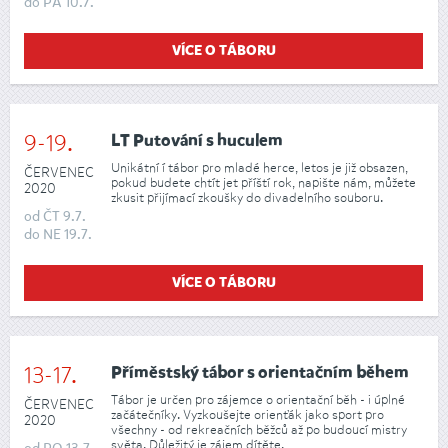
do
PÁ
10.7.
VÍCE O TÁBORU
9-19.
LT Putování s huculem
Unikátní í tábor pro mladé herce, letos je již obsazen,
ČERVENEC
pokud budete chtít jet příští rok, napište nám, můžete
2020
zkusit přijímací zkoušky do divadelního souboru.
od
ČT
9.7.
do
NE
19.7.
VÍCE O TÁBORU
13-17.
Příměstský tábor s orientačním během
Tábor je určen pro zájemce o orientační běh - i úplné
ČERVENEC
začátečníky. Vyzkoušejte orienťák jako sport pro
2020
všechny - od rekreačních běžců až po budoucí mistry
světa. Důležitý je zájem dítěte.