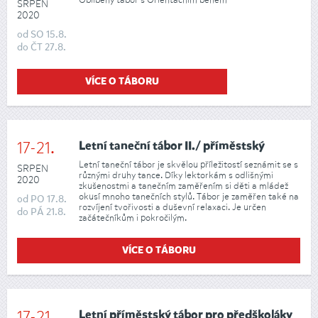
SRPEN
2020
od
SO
15.8.
do
ČT
27.8.
VÍCE O TÁBORU
17-21.
Letní taneční tábor II./ příměstský
Letní taneční tábor je skvělou příležitostí seznámit se s
SRPEN
různými druhy tance. Díky lektorkám s odlišnými
2020
zkušenostmi a tanečním zaměřením si děti a mládež
okusí mnoho tanečních stylů. Tábor je zaměřen také na
od
PO
17.8.
rozvíjení tvořivosti a duševní relaxaci. Je určen
do
PÁ
21.8.
začátečníkům i pokročilým.
VÍCE O TÁBORU
17-21.
Letní příměstský tábor pro předškoláky