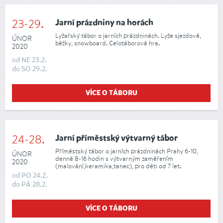
23-29.
Jarní prázdniny na horách
Lyžařský tábor o jarních prázdninách. Lyže sjezdové,
ÚNOR
běžky, snowboard. Celotáborová hra.
2020
od
NE
23.2.
do
SO
29.2.
VÍCE O TÁBORU
24-28.
Jarní příměstský výtvarný tábor
Příměstský tábor o jarních prázdninách Prahy 6-10,
ÚNOR
denně 8-16 hodin s výtvarným zaměřením
2020
(malování,keramika,tanec), pro děti od 7 let.
od
PO
24.2.
do
PÁ
28.2.
VÍCE O TÁBORU