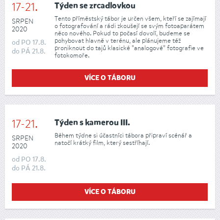
17-21.
Týden se zrcadlovkou
Tento příměstský tábor je určen všem, kteří se zajímají
SRPEN
o fotografování a rádi zkoušejí se svým fotoaparátem
2020
něco nového. Pokud to počasí dovolí, budeme se
pohybovat hlavně v terénu, ale plánujeme též
od
PO
17.8.
proniknout do tajů klasické "analogové" fotografie ve
do
PÁ
21.8.
fotokomoře.
VÍCE O TÁBORU
17-21.
Týden s kamerou III.
Během týdne si účastníci tábora připraví scénář a
SRPEN
natočí krátký film, který sestříhají.
2020
od
PO
17.8.
do
PÁ
21.8.
VÍCE O TÁBORU