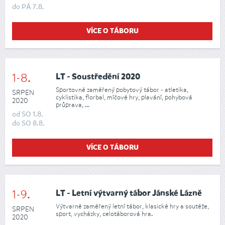
do
PÁ
7.8.
VÍCE O TÁBORU
1-8.
LT - Soustředění 2020
Sportovně zaměřený pobytový tábor - atletika,
SRPEN
cyklistika, florbal, míčové hry, plavání, pohybová
2020
průprava, ...
od
SO
1.8.
do
SO
8.8.
VÍCE O TÁBORU
1-9.
LT - Letní výtvarný tábor Jánské Lázně
Výtvarně zaměřený letní tábor, klasické hry a soutěže,
SRPEN
sport, vycházky, celotáborová hra.
2020