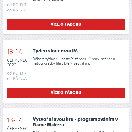
od
PO
13.7.
do
PÁ
17.7.
VÍCE O TÁBORU
13-17.
Týden s kamerou IV.
Během týdne si účastníci tábora připraví scénář a
ČERVENEC
natočí krátký film, který sestříhají.
2020
od
PO
13.7.
do
PÁ
17.7.
VÍCE O TÁBORU
13-17.
Vytvoř si svou hru - programováním v
Game Makeru
ČERVENEC