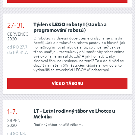
27-31.
Týden s LEGO roboty I (stavba a
programování robotů)
ČERVENEC
O robotech v dnešní době čteme či slýcháme čím dál
2020
častěji. Jak ale takového robota postavit a hlavně, jak
od
PO
27.7.
ho naprogramovat, aby dělal to, co chceme? Jak se
třeba použije ultrazvukový dálkoměr aby robot vnímal
do
PÁ
31.7.
své okolí a nenarazil do zdi? A jak ho naučit, aby
sledoval čáru nakreslenou na zemi? To a další věci se
dozvíš na našem příměstském táboře a rovnou si to
vyzkoušíš se stavebnicí LEGO® Mindstorms!
VÍCE O TÁBORU
1-7.
LT - Letní rodinný tábor ve Lhotce u
Mělníka
SRPEN
Rodinný tábor napříč věkem.
2020
od
SO
1.8.