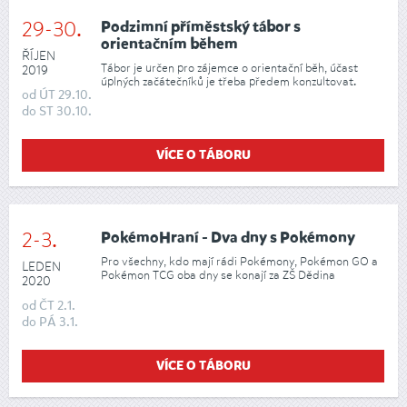
29-30.
Podzimní příměstský tábor s
orientačním během
ŘÍJEN
Tábor je určen pro zájemce o orientační běh, účast
2019
úplných začátečníků je třeba předem konzultovat.
od
ÚT
29.10.
do
ST
30.10.
VÍCE O TÁBORU
2-3.
PokémoHraní - Dva dny s Pokémony
Pro všechny, kdo mají rádi Pokémony, Pokémon GO a
LEDEN
Pokémon TCG oba dny se konají za ZŠ Dědina
2020
od
ČT
2.1.
do
PÁ
3.1.
VÍCE O TÁBORU