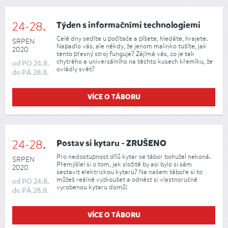
24-28.
Týden s informačními technologiemi
Celé dny sedíte u počítače a píšete, hledáte, hrajete.
SRPEN
Napadlo vás, ale někdy, že jenom malinko tušíte, jak
2020
tento přesný stroj funguje? Zájímá vás, co je tak
chytrého a universálního na těchto kusech křemíku, že
od
PO
24.8.
ovládly svět?
do
PÁ
28.8.
VÍCE O TÁBORU
24-28.
Postav si kytaru - ZRUŠENO
Pro nedostupnost dílů kytar se tábor bohužel nekoná.
SRPEN
Přemýšlel si o tom, jak složité by asi bylo si sám
2020
sestavit elektrickou kytaru? Na našem táboře si to
můžeš reálně vyzkoušet a odnést si vlastnoručně
od
PO
24.8.
vyrobenou kytaru domů!
do
PÁ
28.8.
VÍCE O TÁBORU