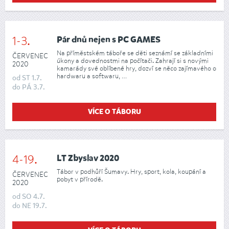
1-3.
Pár dnů nejen s PC GAMES
Na příměstském táboře se děti seznámí se základními
ČERVENEC
úkony a dovednostmi na počítači. Zahrají si s novými
2020
kamarády své oblíbené hry, dozví se něco zajímavého o
hardwaru a softwaru, …
od
ST
1.7.
do
PÁ
3.7.
VÍCE O TÁBORU
4-19.
LT Zbyslav 2020
Tábor v podhůří Šumavy. Hry, sport, kola, koupání a
ČERVENEC
pobyt v přírodě.
2020
od
SO
4.7.
do
NE
19.7.