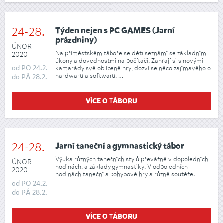
24-28.
Týden nejen s PC GAMES (Jarní
prázdniny)
ÚNOR
Na příměstském táboře se děti seznámí se základními
2020
úkony a dovednostmi na počítači. Zahrají si s novými
od
PO
24.2.
kamarády své oblíbené hry, dozví se něco zajímavého o
hardwaru a softwaru, …
do
PÁ
28.2.
VÍCE O TÁBORU
24-28.
Jarní taneční a gymnastický tábor
Výuka různých tanečních stylů převážně v dopoledních
ÚNOR
hodinách, a základy gymnastiky. V odpoledních
2020
hodinách taneční a pohybové hry a různé soutěže.
od
PO
24.2.
do
PÁ
28.2.
VÍCE O TÁBORU