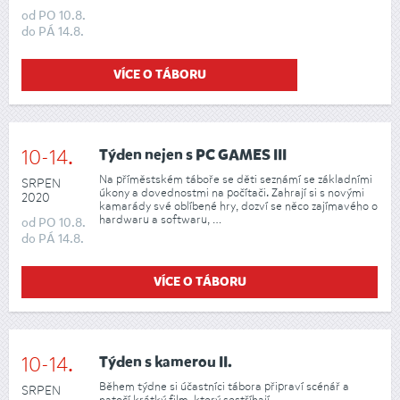
od
PO
10.8.
do
PÁ
14.8.
VÍCE O TÁBORU
10-14.
Týden nejen s PC GAMES III
Na příměstském táboře se děti seznámí se základními
SRPEN
úkony a dovednostmi na počítači. Zahrají si s novými
2020
kamarády své oblíbené hry, dozví se něco zajímavého o
hardwaru a softwaru, …
od
PO
10.8.
do
PÁ
14.8.
VÍCE O TÁBORU
10-14.
Týden s kamerou II.
Během týdne si účastníci tábora připraví scénář a
SRPEN
natočí krátký film, který sestříhají.