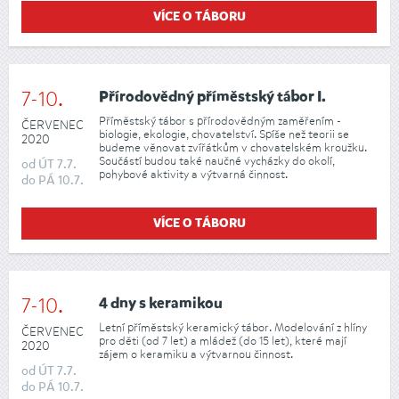
VÍCE O TÁBORU
7-10.
Přírodovědný příměstský tábor I.
Příměstský tábor s přírodovědným zaměřením -
ČERVENEC
biologie, ekologie, chovatelství. Spíše než teorii se
2020
budeme věnovat zvířátkům v chovatelském kroužku.
Součástí budou také naučné vycházky do okolí,
od
ÚT
7.7.
pohybové aktivity a výtvarná činnost.
do
PÁ
10.7.
VÍCE O TÁBORU
7-10.
4 dny s keramikou
Letní příměstský keramický tábor. Modelování z hlíny
ČERVENEC
pro děti (od 7 let) a mládež (do 15 let), které mají
2020
zájem o keramiku a výtvarnou činnost.
od
ÚT
7.7.
do
PÁ
10.7.