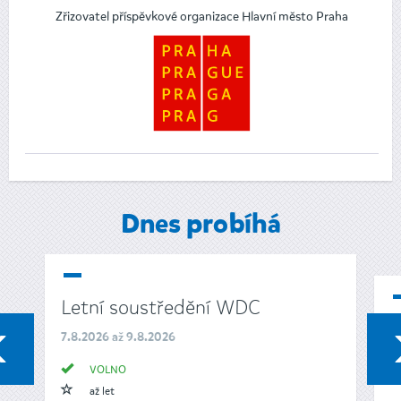
Zřizovatel příspěvkové organizace Hlavní město Praha
Dnes probíhá
Letní soustředění WDC
L
7.8.2026 až 9.8.2026
PŘEDCHOZÍ
K
VOLNO
1
až let