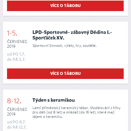
VÍCE O TÁBORU
1-5.
LPD-Sportovně- zábavný Dědina I.-
Sporťáček XV.
ČERVENEC
Sportovní činnosti, výlety, hry, soutěže.
2019
od
PO
1.7.
do
PÁ
5.7.
VÍCE O TÁBORU
8-12.
Týden s keramikou
Letní příměstský keramický tábor. Modelování z hlíny
ČERVENEC
pro děti (od 8 let) a mládež (do 16 let), které mají
2019
zájem o keramiku.
od
PO
8.7.
do
PÁ
12.7.