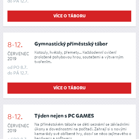
do
PÁ
12.7.
VÍCE O TÁBORU
8-12.
Gymnastický příměstský tábor
Kotouly, hvězdy, přemety... Každodenní cvičení
ČERVENEC
proložené pohybovou hrou, soutežemi a výtvarným
2019
tvořením.
od
PO
8.7.
do
PÁ
12.7.
VÍCE O TÁBORU
8-12.
Týden nejen s PC GAMES
Na příměstském táboře se děti seznámí se základními
ČERVENEC
úkony a dovednostmi na počítači. Zahrají si s novými
2019
kamarády své oblíbené hry, dozví se něco zajímavého o
hardwaru a softwaru, …