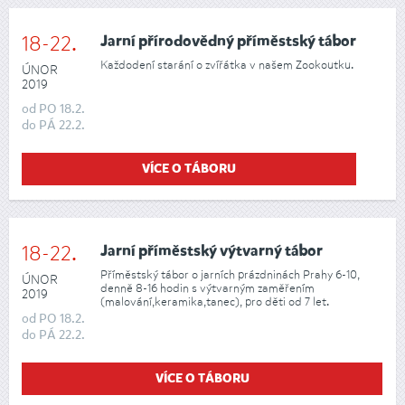
18-22.
Jarní přírodovědný příměstský tábor
Každodení starání o zvířátka v našem Zookoutku.
ÚNOR
2019
od
PO
18.2.
do
PÁ
22.2.
VÍCE O TÁBORU
18-22.
Jarní příměstský výtvarný tábor
Příměstský tábor o jarních prázdninách Prahy 6-10,
ÚNOR
denně 8-16 hodin s výtvarným zaměřením
2019
(malování,keramika,tanec), pro děti od 7 let.
od
PO
18.2.
do
PÁ
22.2.
VÍCE O TÁBORU