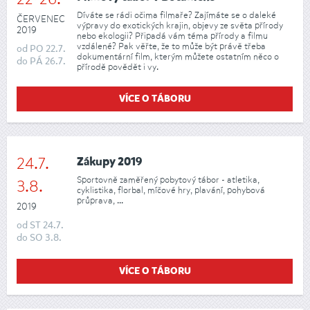
Díváte se rádi očima filmaře? Zajímáte se o daleké
ČERVENEC
výpravy do exotických krajin, objevy ze světa přírody
2019
nebo ekologii? Připadá vám téma přírody a filmu
vzdálené? Pak věřte, že to může být právě třeba
od
PO
22.7.
dokumentární film, kterým můžete ostatním něco o
do
PÁ
26.7.
přírodě povědět i vy.
VÍCE O TÁBORU
24.7.
Zákupy 2019
Sportovně zaměřený pobytový tábor - atletika,
3.8.
cyklistika, florbal, míčové hry, plavání, pohybová
průprava, ...
2019
od
ST
24.7.
do
SO
3.8.
VÍCE O TÁBORU