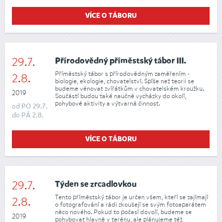
VÍCE O TÁBORU
29.7.
Přírodovědný příměstský tábor III.
Příměstský tábor s přírodovědným zaměřením -
2.8.
biologie, ekologie, chovatelství. Spíše než teorii se
budeme věnovat zvířátkům v chovatelském kroužku.
2019
Součástí budou také naučné vycházky do okolí,
pohybové aktivity a výtvarná činnost.
od
PO
29.7.
do
PÁ
2.8.
VÍCE O TÁBORU
29.7.
Týden se zrcadlovkou
Tento příměstský tábor je určen všem, kteří se zajímají
2.8.
o fotografování a rádi zkoušejí se svým fotoaparátem
něco nového. Pokud to počasí dovolí, budeme se
2019
pohybovat hlavně v terénu, ale plánujeme též