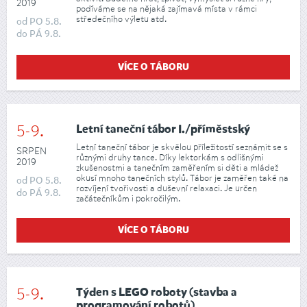
2019
podíváme se na nějaká zajímavá místa v rámci
středečního výletu atd.
od
PO
5.8.
do
PÁ
9.8.
VÍCE O TÁBORU
5-9.
Letní taneční tábor I./příměstský
Letní taneční tábor je skvělou příležitostí seznámit se s
SRPEN
různými druhy tance. Díky lektorkám s odlišnými
2019
zkušenostmi a tanečním zaměřením si děti a mládež
okusí mnoho tanečních stylů. Tábor je zaměřen také na
od
PO
5.8.
rozvíjení tvořivosti a duševní relaxaci. Je určen
do
PÁ
9.8.
začátečníkům i pokročilým.
VÍCE O TÁBORU
5-9.
Týden s LEGO roboty (stavba a
programování robotů)