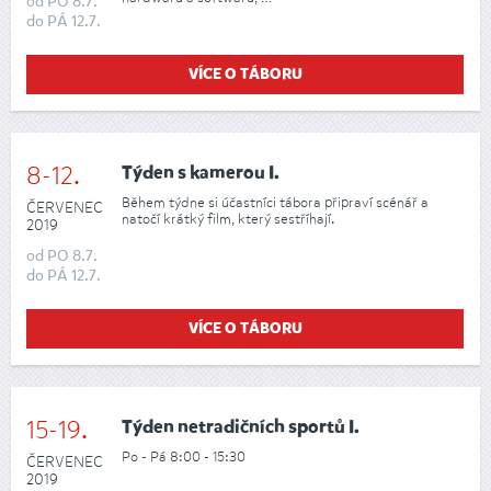
od
PO
8.7.
do
PÁ
12.7.
VÍCE O TÁBORU
8-12.
Týden s kamerou I.
Během týdne si účastníci tábora připraví scénář a
ČERVENEC
natočí krátký film, který sestříhají.
2019
od
PO
8.7.
do
PÁ
12.7.
VÍCE O TÁBORU
15-19.
Týden netradičních sportů I.
Po - Pá 8:00 - 15:30
ČERVENEC
2019