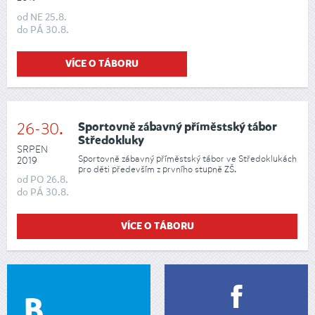
od
NE
25.8.
do
PÁ
30.8.
VÍCE O TÁBORU
26-30.
Sportovně zábavný příměstský tábor
Středokluky
SRPEN
Sportovně zábavný příměstský tábor ve Středoklukách
2019
pro děti především z prvního stupně ZŠ.
od
PO
26.8.
do
PÁ
30.8.
VÍCE O TÁBORU