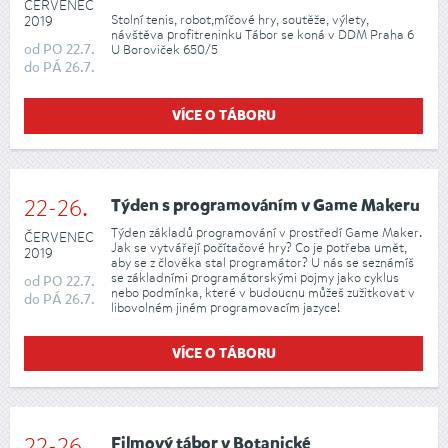
ČERVENEC
Stolní tenis, robot,míčové hry, soutěže, výlety,
2019
návštěva profitreninku Tábor se koná v DDM Praha 6
od
PO
22.7.
U Boroviček 650/5
do
PÁ
26.7.
VÍCE O TÁBORU
22-26.
Týden s programováním v Game Makeru
Týden základů programování v prostředí Game Maker.
ČERVENEC
Jak se vytvářejí počítačové hry? Co je potřeba umět,
2019
aby se z člověka stal programátor? U nás se seznámíš
se základními programátorskými pojmy jako cyklus
od
PO
22.7.
nebo podmínka, které v budoucnu můžeš zužitkovat v
do
PÁ
26.7.
libovolném jiném programovacím jazyce!
VÍCE O TÁBORU
22-26.
Filmový tábor v Botanické