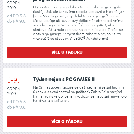
SRPEN
O robotech v dnešní době čteme či slýcháme čím dál
2019
častěji. Jak ale takového robota postavit a hlavně, jak
od
PO
5.8.
ho naprogramovat, aby dělal to, co chceme? Jak se
třeba použije ultrazvukový dálkoměr aby robot vnímal
do
PÁ
9.8.
své okolí a nenarazil do zdi? A jak ho naučit, aby
sledoval čáru nakreslenou na zemi? To a další věci se
dozvíš na našem příměstském táboře a rovnou si to
vyzkoušíš se stavebnicí LEGO® Mindstorms!
VÍCE O TÁBORU
5-9.
Týden nejen s PC GAMES II
Na příměstském táboře se děti seznámí se základními
SRPEN
úkony a dovednostmi na počítači. Zahrají si s novými
2019
kamarády své oblíbené hry, dozví se něco zajímavého o
hardwaru a softwaru, …
od
PO
5.8.
do
PÁ
9.8.
VÍCE O TÁBORU