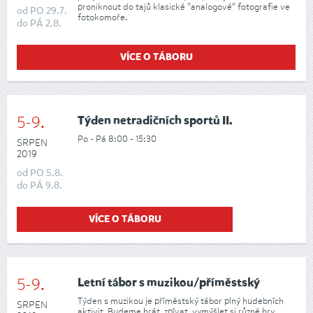
proniknout do tajů klasické "analogové" fotografie ve
od
PO
29.7.
fotokomoře.
do
PÁ
2.8.
VÍCE O TÁBORU
5-9.
Týden netradičních sportů II.
Po - Pá 8:00 - 15:30
SRPEN
2019
od
PO
5.8.
do
PÁ
9.8.
VÍCE O TÁBORU
5-9.
Letní tábor s muzikou/příměstský
Týden s muzikou je příměstský tábor plný hudebních
SRPEN
aktivit. Budeme hrát, zpívat, vymýšlet si různé hry,