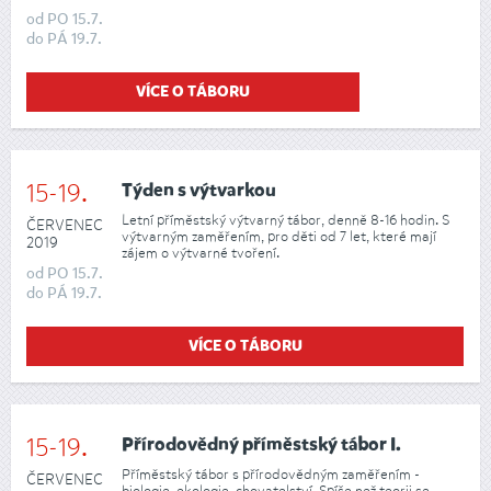
od
PO
15.7.
do
PÁ
19.7.
VÍCE O TÁBORU
15-19.
Týden s výtvarkou
Letní příměstský výtvarný tábor, denně 8-16 hodin. S
ČERVENEC
výtvarným zaměřením, pro děti od 7 let, které mají
2019
zájem o výtvarné tvoření.
od
PO
15.7.
do
PÁ
19.7.
VÍCE O TÁBORU
15-19.
Přírodovědný příměstský tábor I.
Příměstský tábor s přírodovědným zaměřením -
ČERVENEC
biologie, ekologie, chovatelství. Spíše než teorii se