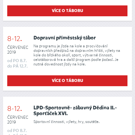
VÍCE O TÁBORU
8-12.
Dopravní příměstský tábor
Na programu je jízda na kole a procvičování
ČERVENEC
dopravních předpisů na dopravním hřišti, výlety na
2019
kole do blízkého okolí, sport, výtvarné činnosti,
celotáborová hra a další program podle počasí. Je
od
PO
8.7.
nutná dovednost jízdy na kole.
do
PÁ
12.7.
VÍCE O TÁBORU
8-12.
LPD-Sportovně- zábavný Dědina II.-
Sporťáček XVI.
ČERVENEC
Sportovní činnosti, výlety, hry, soutěže.
2019
od
PO
8.7.