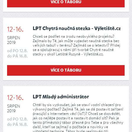
VÍCE O TÁBORU
12-16.
LPT Chytrá naučná stezka - Výletiště.cz
Chceš se podílet na zrodu neobvyklého projektu?
SRPEN
Zajímalo by Tě, jak může vypadat naučná stezka bez
2019
velkých tabulí v terénu? Zajímáš se o letectví? Přidej
se a spolupracuj s námi při tvorbě Chytré naučné
od
PO
12.8.
stezky v okolí Letiště Ruzyně - Výletiště.cz.
do
PÁ
16.8.
VÍCE O TÁBORU
12-16.
LPT Mladý administrátor
Chtěl by sis vyzkoušet, jak se staví vodní chlazení pro
SRPEN
výkonný počítač? Zajímá Tě, jak se dá postavit zařízení
2019
pracující s Internetem věcí (IoT)? Chceš se dozvědět,
jak co nejlépe postavit a nastavit domácí síť? Pak je
od
PO
12.8.
tento příměstský tábor přesně pro Tebe a pro všechny
do
PÁ
16.8.
další, kteří se zajímají o počítače a novinky ve
výpočetní technice. Tábor bude realizován při