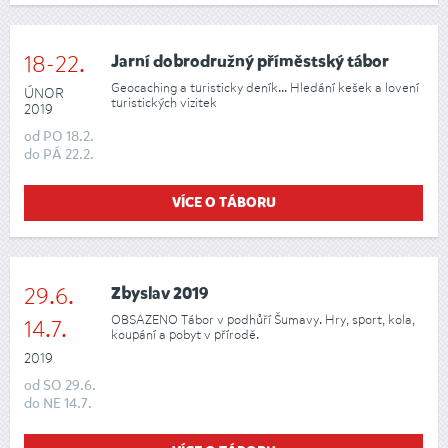
18-22.
Jarní dobrodružný příměstský tábor
Geocaching a turisticky deník... Hledání kešek a lovení
ÚNOR
turistických vizitek
2019
od
PO
18.2.
do
PÁ
22.2.
VÍCE O TÁBORU
29.6.
Zbyslav 2019
OBSAZENO Tábor v podhůří Šumavy. Hry, sport, kola,
14.7.
koupání a pobyt v přírodě.
2019
od
SO
29.6.
do
NE
14.7.