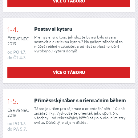
VÍCE O TÁBORU
1-4.
Postav si kytaru
Přemýšlel si o tom, jak složité by asi bylo si sám
ČERVENEC
sestavit elektrickou kytaru? Na našem táboře si to
2019
můžeš reálně vyzkoušet a odnést si vlastnoručně
vyrobenou kytaru domů!
od
PO
1.7.
do
ČT
4.7.
VÍCE O TÁBORU
1-5.
Příměstský tábor s orientačním během
Tábor je určen pro zájemce o orientační běh - i úplné
ČERVENEC
začátečníky. Vyzkoušejte orienťák jako sport pro
2019
všechny - od rekreačních běžců až po budoucí mistry
světa. Důležitý je zájem dítěte.
od
PO
1.7.
do
PÁ
5.7.