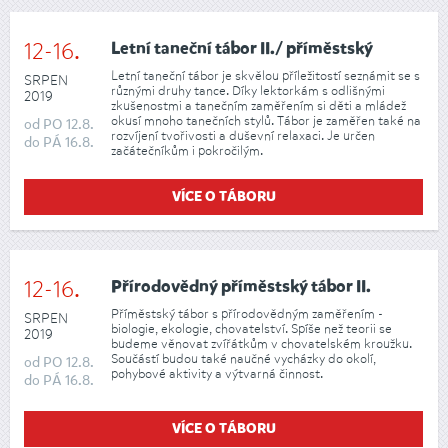
12-16.
Letní taneční tábor II./ příměstský
Letní taneční tábor je skvělou příležitostí seznámit se s
SRPEN
různými druhy tance. Díky lektorkám s odlišnými
2019
zkušenostmi a tanečním zaměřením si děti a mládež
okusí mnoho tanečních stylů. Tábor je zaměřen také na
od
PO
12.8.
rozvíjení tvořivosti a duševní relaxaci. Je určen
do
PÁ
16.8.
začátečníkům i pokročilým.
VÍCE O TÁBORU
12-16.
Přírodovědný příměstský tábor II.
Příměstský tábor s přírodovědným zaměřením -
SRPEN
biologie, ekologie, chovatelství. Spíše než teorii se
2019
budeme věnovat zvířátkům v chovatelském kroužku.
Součástí budou také naučné vycházky do okolí,
od
PO
12.8.
pohybové aktivity a výtvarná činnost.
do
PÁ
16.8.
VÍCE O TÁBORU