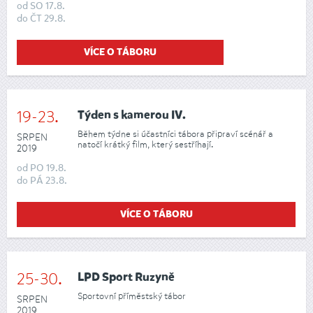
od
SO
17.8.
do
ČT
29.8.
VÍCE O TÁBORU
19-23.
Týden s kamerou IV.
Během týdne si účastníci tábora připraví scénář a
SRPEN
natočí krátký film, který sestříhají.
2019
od
PO
19.8.
do
PÁ
23.8.
VÍCE O TÁBORU
25-30.
LPD Sport Ruzyně
Sportovní příměstský tábor
SRPEN
2019