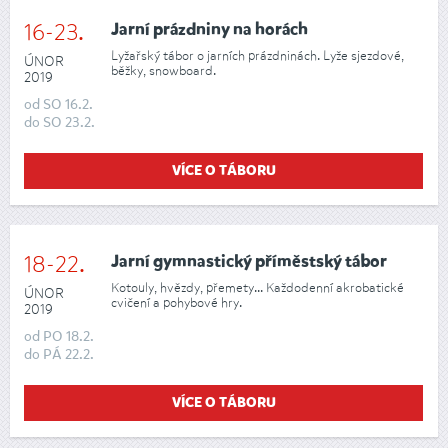
16-23.
Jarní prázdniny na horách
Lyžařský tábor o jarních prázdninách. Lyže sjezdové,
ÚNOR
běžky, snowboard.
2019
od
SO
16.2.
do
SO
23.2.
VÍCE O TÁBORU
18-22.
Jarní gymnastický příměstský tábor
Kotouly, hvězdy, přemety... Každodenní akrobatické
ÚNOR
cvičení a pohybové hry.
2019
od
PO
18.2.
do
PÁ
22.2.
VÍCE O TÁBORU