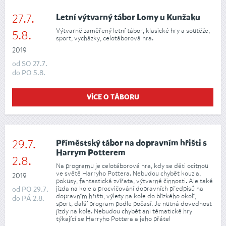
27.7.
Letní výtvarný tábor Lomy u Kunžaku
Výtvarně zaměřený letní tábor, klasické hry a soutěže,
5.8.
sport, vycházky, celotáborová hra.
2019
od
SO
27.7.
do
PO
5.8.
VÍCE O TÁBORU
29.7.
Příměstský tábor na dopravním hřišti s
Harrym Potterem
2.8.
Na programu je celotáborová hra, kdy se děti ocitnou
ve světě Harryho Pottera. Nebudou chybět kouzla,
2019
pokusy, fantastická zvířata, výtvarné činnosti. Ale také
jízda na kole a procvičování dopravních předpisů na
od
PO
29.7.
dopravním hřišti, výlety na kole do blízkého okolí,
do
PÁ
2.8.
sport, další program podle počasí. Je nutná dovednost
jízdy na kole. Nebudou chybět ani tématické hry
týkající se Harryho Pottera a jeho přátel