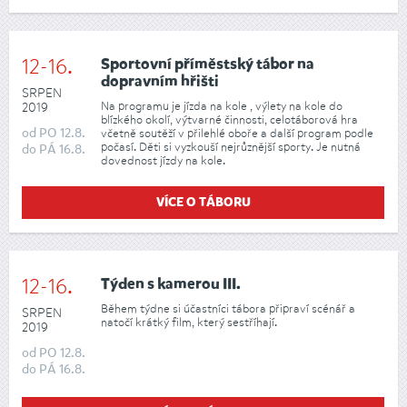
12-16.
Sportovní příměstský tábor na
dopravním hřišti
SRPEN
Na programu je jízda na kole , výlety na kole do
2019
blízkého okolí, výtvarné činnosti, celotáborová hra
od
PO
12.8.
včetně soutěží v přilehlé oboře a další program podle
počasí. Děti si vyzkouší nejrůznější sporty. Je nutná
do
PÁ
16.8.
dovednost jízdy na kole.
VÍCE O TÁBORU
12-16.
Týden s kamerou III.
Během týdne si účastníci tábora připraví scénář a
SRPEN
natočí krátký film, který sestříhají.
2019
od
PO
12.8.
do
PÁ
16.8.