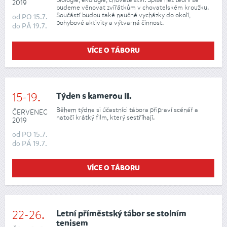
2019
budeme věnovat zvířátkům v chovatelském kroužku.
Součástí budou také naučné vycházky do okolí,
od
PO
15.7.
pohybové aktivity a výtvarná činnost.
do
PÁ
19.7.
VÍCE O TÁBORU
15-19.
Týden s kamerou II.
Během týdne si účastníci tábora připraví scénář a
ČERVENEC
natočí krátký film, který sestříhají.
2019
od
PO
15.7.
do
PÁ
19.7.
VÍCE O TÁBORU
22-26.
Letní příměstský tábor se stolním
tenisem