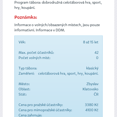
Program tábora: dobrodružná celotáborová hra, sport,
hry, koupání.
Poznámka:
Informace o volných/obsazených místech, jsou pouze
informativní. Informace v DDM.
Věk:
8 až 15 let
Max. počet účastníků:
42
Počet volných míst:
0
Typ tábora:
klasický
Zaměření:
celotáborová hra, sport, hry, koupání.
Město:
Zbyslav
Oblast:
Klatovsko
Stát:
ČR
Cena pro pražské účastníky:
3380 Kč
Cena pro mimopražské účastníky:
4100 Kč
Cena zahrnuje: