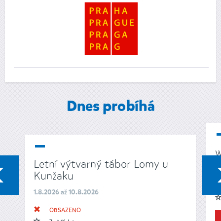
Dnes probíhá
w
Letní výtvarný tábor Lomy u
1
PŘEDCHOZÍ
Kunžaku
1.8.2026 až 10.8.2026
OBSAZENO