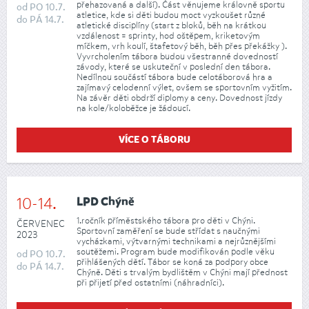
přehazovaná a další). Část věnujeme královně sportu
od
PO
10.7.
atletice, kde si děti budou moct vyzkoušet různé
do
PÁ
14.7.
atletické disciplíny (start z bloků, běh na krátkou
vzdálenost = sprinty, hod oštěpem, kriketovým
míčkem, vrh koulí, štafetový běh, běh přes překážky ).
Vyvrcholením tábora budou všestranné dovedností
závody, které se uskuteční v poslední den tábora.
Nedílnou součástí tábora bude celotáborová hra a
zajímavý celodenní výlet, ovšem se sportovním vyžitím.
Na závěr děti obdrží diplomy a ceny. Dovednost jízdy
na kole/koloběžce je žádoucí.
VÍCE O TÁBORU
10-14.
LPD Chýně
1.ročník příměstského tábora pro děti v Chýni.
ČERVENEC
Sportovní zaměření se bude střídat s naučnými
2023
vycházkami, výtvarnými technikami a nejrůznějšími
soutěžemi. Program bude modifikován podle věku
od
PO
10.7.
přihlášených dětí. Tábor se koná za podpory obce
do
PÁ
14.7.
Chýně. Děti s trvalým bydlištěm v Chýni mají přednost
při přijetí před ostatními (náhradníci).