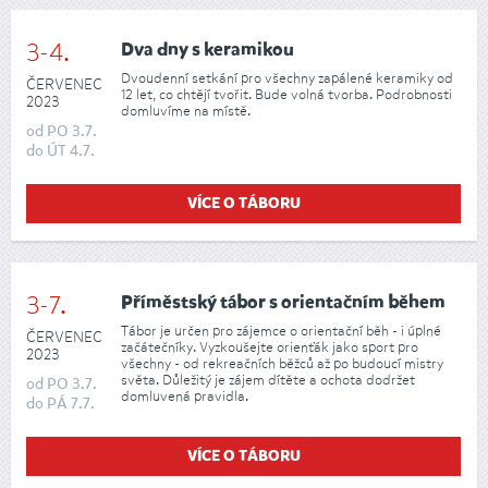
3-4.
Dva dny s keramikou
Dvoudenní setkání pro všechny zapálené keramiky od
ČERVENEC
12 let, co chtějí tvořit. Bude volná tvorba. Podrobnosti
2023
domluvíme na místě.
od
PO
3.7.
do
ÚT
4.7.
VÍCE O TÁBORU
3-7.
Příměstský tábor s orientačním během
Tábor je určen pro zájemce o orientační běh - i úplné
ČERVENEC
začátečníky. Vyzkoušejte orienťák jako sport pro
2023
všechny - od rekreačních běžců až po budoucí mistry
světa. Důležitý je zájem dítěte a ochota dodržet
od
PO
3.7.
domluvená pravidla.
do
PÁ
7.7.
VÍCE O TÁBORU