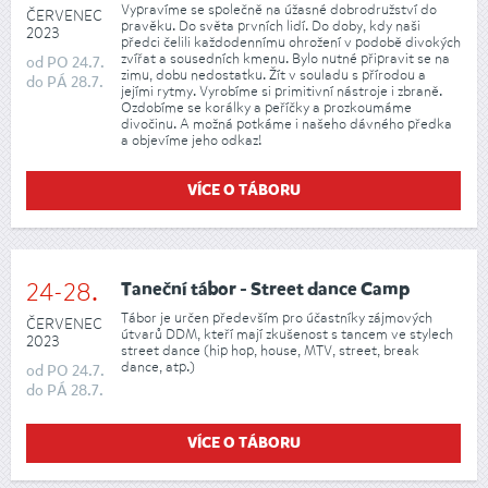
Vypravíme se společně na úžasné dobrodružství do
ČERVENEC
pravěku. Do světa prvních lidí. Do doby, kdy naši
2023
předci čelili každodennímu ohrožení v podobě divokých
zvířat a sousedních kmenu. Bylo nutné připravit se na
od
PO
24.7.
zimu, dobu nedostatku. Žít v souladu s přírodou a
do
PÁ
28.7.
jejími rytmy. Vyrobíme si primitivní nástroje i zbraně.
Ozdobíme se korálky a peříčky a prozkoumáme
divočinu. A možná potkáme i našeho dávného předka
a objevíme jeho odkaz!
VÍCE O TÁBORU
24-28.
Taneční tábor - Street dance Camp
Tábor je určen především pro účastníky zájmových
ČERVENEC
útvarů DDM, kteří mají zkušenost s tancem ve stylech
2023
street dance (hip hop, house, MTV, street, break
dance, atp.)
od
PO
24.7.
do
PÁ
28.7.
VÍCE O TÁBORU