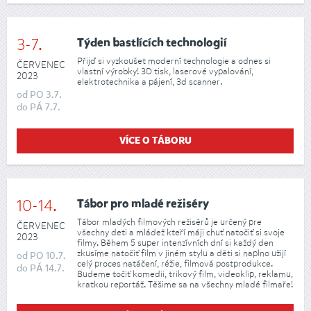
3-7.
Týden bastlících technologií
Přijď si vyzkoušet moderní technologie a odnes si
ČERVENEC
vlastní výrobky! 3D tisk, laserové vypalování,
2023
elektrotechnika a pájení, 3d scanner.
od
PO
3.7.
do
PÁ
7.7.
VÍCE O TÁBORU
10-14.
Tábor pro mladé režiséry
Tábor mladých filmových režisérů je určený pre
ČERVENEC
všechny deti a mládež kteří máji chuť natočiť si svoje
2023
filmy. Během 5 super intenzívních dní si každý den
zkusíme natočiť film v jiném stylu a děti si naplno užijí
od
PO
10.7.
celý proces natáčení, réžie, filmová postprodukce.
do
PÁ
14.7.
Budeme točiť komedii, trikový film, videoklip, reklamu,
kratkou reportáž. Těšime sa na všechny mladé filmaře!