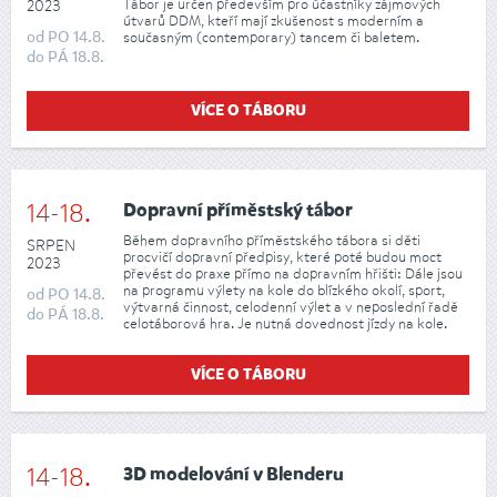
Tábor je určen především pro účastníky zájmových
2023
útvarů DDM, kteří mají zkušenost s moderním a
od
PO
14.8.
současným (contemporary) tancem či baletem.
do
PÁ
18.8.
VÍCE O TÁBORU
14-18.
Dopravní příměstský tábor
Během dopravního příměstského tábora si děti
SRPEN
procvičí dopravní předpisy, které poté budou moct
2023
převést do praxe přímo na dopravním hřišti: Dále jsou
na programu výlety na kole do blízkého okolí, sport,
od
PO
14.8.
výtvarná činnost, celodenní výlet a v neposlední řadě
do
PÁ
18.8.
celotáborová hra. Je nutná dovednost jízdy na kole.
VÍCE O TÁBORU
14-18.
3D modelování v Blenderu