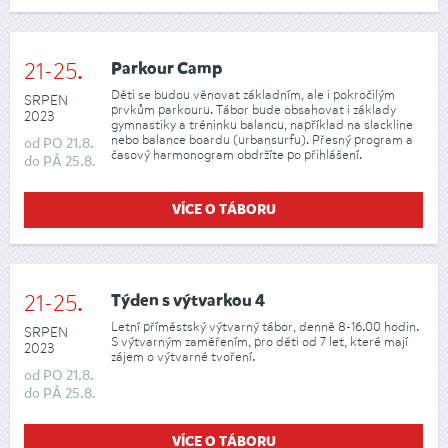
21-25.
Parkour Camp
Děti se budou věnovat základním, ale i pokročilým
SRPEN
prvkům parkouru. Tábor bude obsahovat i základy
2023
gymnastiky a tréninku balancu, například na slackline
nebo balance boardu (urbansurfu). Přesný program a
od
PO
21.8.
časový harmonogram obdržíte po přihlášení.
do
PÁ
25.8.
VÍCE O TÁBORU
21-25.
Týden s výtvarkou 4
Letní příměstský výtvarný tábor, denně 8-16.00 hodin.
SRPEN
S výtvarným zaměřením, pro děti od 7 let, které mají
2023
zájem o výtvarné tvoření.
od
PO
21.8.
do
PÁ
25.8.
VÍCE O TÁBORU