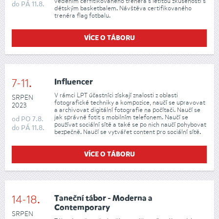
vedením cerfitikovaného trenéra s letitou zkušeností s
do
PÁ
11.8.
dětským basketbalem. Návštěva certifikovaného
trenéra flag fotbalu.
VÍCE O TÁBORU
7-11.
Influencer
V rámci LPT účastníci získají znalosti z oblasti
SRPEN
fotografické techniky a kompozice, naučí se upravovat
2023
a archivovat digitální fotografie na počítači. Naučí se
jak správně fotit s mobilním telefonem. Naučí se
od
PO
7.8.
používat sociální sítě a také se po nich naučí pohybovat
do
PÁ
11.8.
bezpečně. Naučí se vytvářet content pro sociální sítě.
VÍCE O TÁBORU
14-18.
Taneční tábor - Moderna a
Contemporary
SRPEN