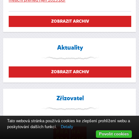
měsíční přehled říjen 2025.pdf
ZOBRAZIT ARCHIV
Aktuality
ZOBRAZIT ARCHIV
Zřizovatel
Zřizovatel příspěvkové organizace Hlavní město Praha
Tato webová stránka používá cookies ke zlepšení prohlížení webu a
poskytování dalších funkcí.
Detaily
Povolit cookies