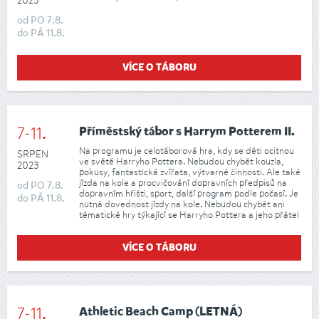
2023
od
PO
7.8.
do
PÁ
11.8.
VÍCE O TÁBORU
7-11.
Příměstský tábor s Harrym Potterem II.
Na programu je celotáborová hra, kdy se děti ocitnou
SRPEN
ve světě Harryho Pottera. Nebudou chybět kouzla,
2023
pokusy, fantastická zvířata, výtvarné činnosti. Ale také
jízda na kole a procvičování dopravních předpisů na
od
PO
7.8.
dopravním hřišti, sport, další program podle počasí. Je
do
PÁ
11.8.
nutná dovednost jízdy na kole. Nebudou chybět ani
tématické hry týkající se Harryho Pottera a jeho přátel
VÍCE O TÁBORU
7-11.
Athletic Beach Camp (LETNÁ)