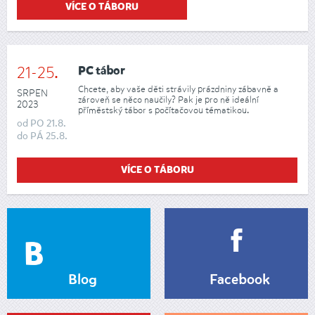
VÍCE O TÁBORU
21-25.
PC tábor
Chcete, aby vaše děti strávily prázdniny zábavně a
SRPEN
zároveň se něco naučily? Pak je pro ně ideální
2023
příměstský tábor s počítačovou tématikou.
od
PO
21.8.
do
PÁ
25.8.
VÍCE O TÁBORU
Blog
Facebook