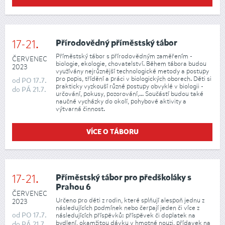
17-21.
Přírodovědný příměstský tábor
Příměstský tábor s přírodovědným zaměřením -
ČERVENEC
biologie, ekologie, chovatelství. Během tábora budou
2023
využívány nejrůznější technologické metody a postupy
pro popis, třídění a práci v biologických oborech. Děti si
od
PO
17.7.
prakticky vyzkouší různé postupy obvyklé v biologii -
do
PÁ
21.7.
určování, pokusy, pozorování,... Součástí budou také
naučné vycházky do okolí, pohybové aktivity a
výtvarná činnost.
VÍCE O TÁBORU
17-21.
Příměstský tábor pro předškoláky s
Prahou 6
ČERVENEC
Určeno pro děti z rodin, které splňují alespoň jednu z
2023
následujících podmínek nebo čerpají jeden či více z
od
PO
17.7.
následujících příspěvků: příspěvek či doplatek na
bydlení, okamžitou dávku v hmotné nouzi, přídavek na
do
PÁ
21.7.