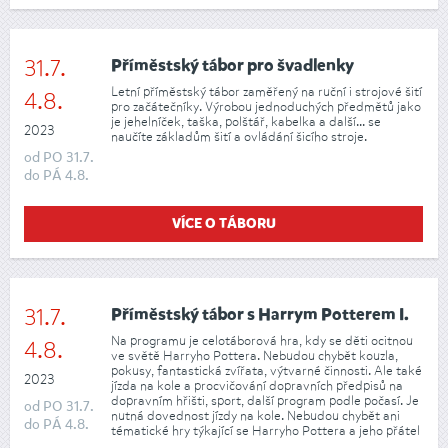
31.7.
Příměstský tábor pro švadlenky
Letní příměstský tábor zaměřený na ruční i strojové šití
4.8.
pro začátečníky. Výrobou jednoduchých předmětů jako
je jehelníček, taška, polštář, kabelka a další... se
2023
naučíte základům šití a ovládání šicího stroje.
od
PO
31.7.
do
PÁ
4.8.
VÍCE O TÁBORU
31.7.
Příměstský tábor s Harrym Potterem I.
Na programu je celotáborová hra, kdy se děti ocitnou
4.8.
ve světě Harryho Pottera. Nebudou chybět kouzla,
pokusy, fantastická zvířata, výtvarné činnosti. Ale také
2023
jízda na kole a procvičování dopravních předpisů na
dopravním hřišti, sport, další program podle počasí. Je
od
PO
31.7.
nutná dovednost jízdy na kole. Nebudou chybět ani
do
PÁ
4.8.
tématické hry týkající se Harryho Pottera a jeho přátel