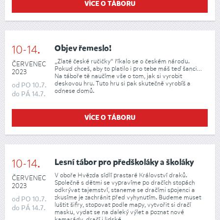
VÍCE O TÁBORU
10-14.
Objev řemeslo!
„Zlaté české ručičky“ říkalo se o českém národu.
ČERVENEC
Pokud chceš, aby to platilo i pro tebe máš teď šanci…
2023
Na táboře tě naučíme vše o tom, jak si vyrobit
deskovou hru. Tuto hru si pak skutečně vyrobíš a
od
PO
10.7.
odnese domů.
do
PÁ
14.7.
VÍCE O TÁBORU
10-14.
Lesní tábor pro předškoláky a školáky
V oboře Hvězda sídlí prastaré Království draků.
ČERVENEC
Společně s dětmi se vypravíme po dračích stopách
2023
odkrývat tajemství, staneme se dračími spojenci a
zkusíme je zachránit před vyhynutím. Budeme muset
od
PO
10.7.
luštit šifry, stopovat podle mapy, vytvořit si dračí
do
PÁ
14.7.
masku, vydat se na daleký výlet a poznat nové
kamarády, dračí i lidské.