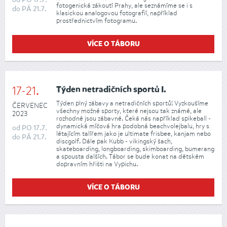
fotogenická zákoutí Prahy, ale seznámíme se i s
do
PÁ
21.7.
klasickou analogovou fotografií, například
prostřednictvím fotogramu.
VÍCE O TÁBORU
17-21.
Týden netradičních sportů I.
Týden plný zábavy a netradičních sportů! Vyzkoušíme
ČERVENEC
všechny možné sporty, které nejsou tak známé, ale
2023
rozhodně jsou zábavné. Čeká nás například spikeball -
dynamická míčová hra podobná beachvolejbalu, hry s
od
PO
17.7.
létajícím talířem jako je ultimate frisbee, kanjam nebo
do
PÁ
21.7.
discgolf. Dále pak Kubb - vikingský šach,
skateboarding, longboarding, skimboarding, bumerang
a spousta dalších. Tábor se bude konat na dětském
dopravním hřišti na Vypichu.
VÍCE O TÁBORU