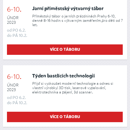
6-10.
Jarní příměstský výtvarný tábor
Příměstský tábor o jarních prázdninách Prahy 6-10,
ÚNOR
denně 8-16 hodin s výtvarným zaměřením,pro děti od 7
2023
let.
od
PO
6.2.
do
PÁ
10.2.
VÍCE O TÁBORU
6-10.
Týden bastlících technologií
Přijď si vyzkoušet moderní technologie a odnes si
ÚNOR
vlastní výrobky! 3D tisk, laserové vypalování,
2023
elektrotechnika a pájení, 3d scanner.
od
PO
6.2.
do
PÁ
10.2.
VÍCE O TÁBORU