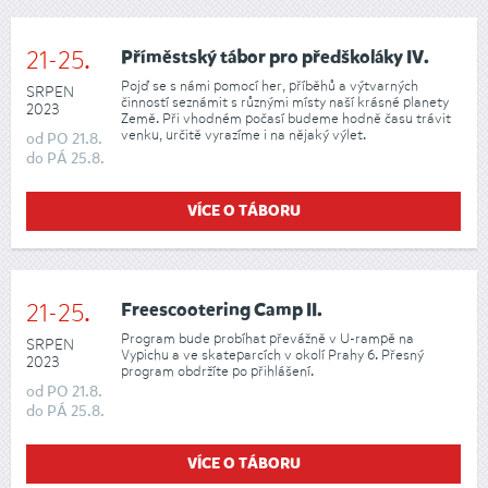
21-25.
Příměstský tábor pro předškoláky IV.
Pojď se s námi pomocí her, příběhů a výtvarných
SRPEN
činností seznámit s různými místy naší krásné planety
2023
Země. Při vhodném počasí budeme hodně času trávit
venku, určitě vyrazíme i na nějaký výlet.
od
PO
21.8.
do
PÁ
25.8.
VÍCE O TÁBORU
21-25.
Freescootering Camp II.
Program bude probíhat převážně v U-rampě na
SRPEN
Vypichu a ve skateparcích v okolí Prahy 6. Přesný
2023
program obdržíte po přihlášení.
od
PO
21.8.
do
PÁ
25.8.
VÍCE O TÁBORU