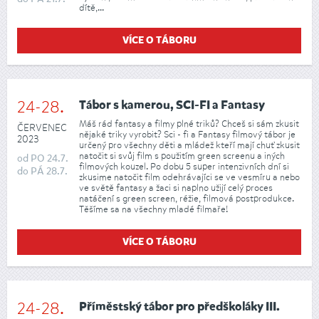
dítě,...
VÍCE O TÁBORU
24-28.
Tábor s kamerou, SCI-FI a Fantasy
Máš rád fantasy a filmy plné triků? Chceš si sám zkusit
ČERVENEC
nějaké triky vyrobit? Sci - fi a Fantasy filmový tábor je
2023
určený pro všechny děti a mládež kteří mají chuť zkusit
natočit si svůj film s použitím green screenu a iných
od
PO
24.7.
filmových kouzel. Po dobu 5 super intenzivních dní si
do
PÁ
28.7.
zkusime natočit film odehrávajíci se ve vesmíru a nebo
ve světě fantasy a žaci si naplno užijí celý proces
natáčení s green screen, réžie, filmová postprodukce.
Těšíme sa na všechny mladé filmaře!
VÍCE O TÁBORU
24-28.
Příměstský tábor pro předškoláky III.