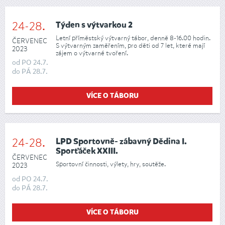
24-28.
Týden s výtvarkou 2
Letní příměstský výtvarný tábor, denně 8-16.00 hodin.
ČERVENEC
S výtvarným zaměřením, pro děti od 7 let, které mají
2023
zájem o výtvarné tvoření.
od
PO
24.7.
do
PÁ
28.7.
VÍCE O TÁBORU
24-28.
LPD Sportovně- zábavný Dědina I.
Sporťáček XXIII.
ČERVENEC
Sportovní činnosti, výlety, hry, soutěže.
2023
od
PO
24.7.
do
PÁ
28.7.
VÍCE O TÁBORU