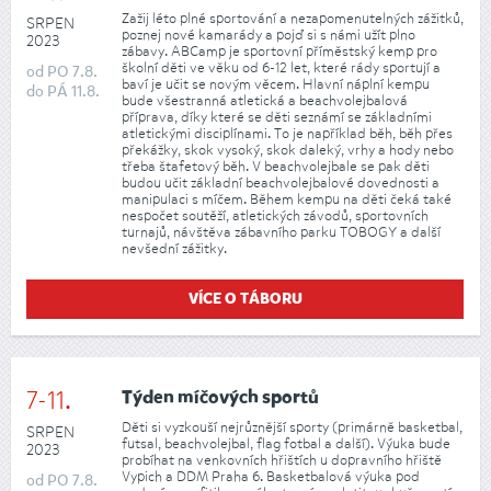
Zažij léto plné sportování a nezapomenutelných zážitků,
SRPEN
poznej nové kamarády a pojď si s námi užít plno
2023
zábavy. ABCamp je sportovní příměstský kemp pro
školní děti ve věku od 6-12 let, které rády sportují a
od
PO
7.8.
baví je učit se novým věcem. Hlavní náplní kempu
do
PÁ
11.8.
bude všestranná atletická a beachvolejbalová
příprava, díky které se děti seznámí se základními
atletickými disciplínami. To je například běh, běh přes
překážky, skok vysoký, skok daleký, vrhy a hody nebo
třeba štafetový běh. V beachvolejbale se pak děti
budou učit základní beachvolejbalové dovednosti a
manipulaci s míčem. Během kempu na děti čeká také
nespočet soutěží, atletických závodů, sportovních
turnajů, návštěva zábavního parku TOBOGY a další
nevšední zážitky.
VÍCE O TÁBORU
7-11.
Týden míčových sportů
Děti si vyzkouší nejrůznější sporty (primárně basketbal,
SRPEN
futsal, beachvolejbal, flag fotbal a další). Výuka bude
2023
probíhat na venkovních hřištích u dopravního hřiště
Vypich a DDM Praha 6. Basketbalová výuka pod
od
PO
7.8.