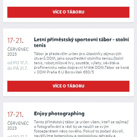
VÍCE O TÁBORU
17-21.
Letní příměstský sportovní tábor - stolní
tenis
ČERVENEC
Tábor je především určen pro účastníky zájmových
2023
útvarů DDM, jako soustředění stolního tenisu.Stolní
od
PO
17.7.
tenis, robot,míčové hry, soutěže, výlety, návštěva
profitreninku nebo dopravní hřiště DDM.Tábor se koná
do
PÁ
21.7.
v DDM Praha 6 U Boroviček 650/5
VÍCE O TÁBORU
17-21.
Enjoy photographing
Tento příměstský tábor je určen všem, kteří se zajímají
ČERVENEC
o fotografování a rádi by se naučili se svým
2023
fotoaparátem něco nového. Pokud to počasí dovolí,
navštívíme botanickou a zoologickou zahradu a
od
PO
17.7.