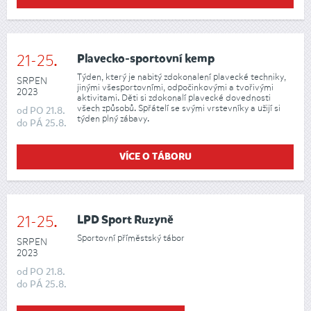
21-25.
Plavecko-sportovní kemp
Týden, který je nabitý zdokonalení plavecké techniky,
SRPEN
jinými všesportovními, odpočinkovými a tvořivými
2023
aktivitami. Děti si zdokonalí plavecké dovednosti
všech způsobů. Spřátelí se svými vrstevníky a užijí si
od
PO
21.8.
týden plný zábavy.
do
PÁ
25.8.
VÍCE O TÁBORU
21-25.
LPD Sport Ruzyně
Sportovní příměstský tábor
SRPEN
2023
od
PO
21.8.
do
PÁ
25.8.