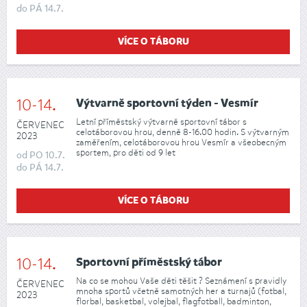
do
PÁ
14.7.
VÍCE O TÁBORU
10-14.
Výtvarně sportovní týden - Vesmír
Letní příměstský výtvarně sportovní tábor s
ČERVENEC
celotáborovou hrou, denně 8-16.00 hodin. S výtvarným
2023
zaměřením, celotáborovou hrou Vesmír a všeobecným
sportem, pro děti od 9 let
od
PO
10.7.
do
PÁ
14.7.
VÍCE O TÁBORU
10-14.
Sportovní příměstský tábor
Na co se mohou Vaše děti těšit ? Seznámení s pravidly
ČERVENEC
mnoha sportů včetně samotných her a turnajů (fotbal,
2023
florbal, basketbal, volejbal, flagfotball, badminton,