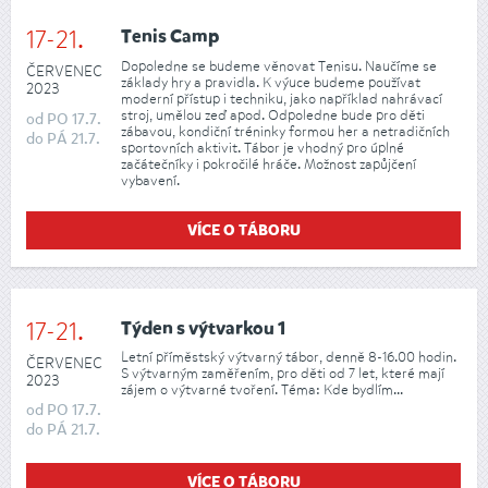
17-21.
Tenis Camp
Dopoledne se budeme věnovat Tenisu. Naučíme se
ČERVENEC
základy hry a pravidla. K výuce budeme používat
2023
moderní přístup i techniku, jako například nahrávací
stroj, umělou zeď apod. Odpoledne bude pro děti
od
PO
17.7.
zábavou, kondiční tréninky formou her a netradičních
do
PÁ
21.7.
sportovních aktivit. Tábor je vhodný pro úplné
začátečníky i pokročilé hráče. Možnost zapůjčení
vybavení.
VÍCE O TÁBORU
17-21.
Týden s výtvarkou 1
Letní příměstský výtvarný tábor, denně 8-16.00 hodin.
ČERVENEC
S výtvarným zaměřením, pro děti od 7 let, které mají
2023
zájem o výtvarné tvoření. Téma: Kde bydlím...
od
PO
17.7.
do
PÁ
21.7.
VÍCE O TÁBORU