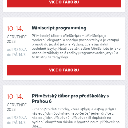
VÍCE O TÁBORU
10-14.
Miniscript programming
Příměstský tábor s MiniScriptem! MiniScript je
ČERVENEC
moderní, elegantní a snadno pochopitelný a je vstupní
2023
branou do jazyků jako je Python, Lua a jim další
podobné jazyky. Naučit se základům MiniScriptu je jako
od
PO
10.7.
pochopit základy celé rodiny programovacích jazyků a
do
PÁ
14.7.
to už stojí za zamyšlení.
VÍCE O TÁBORU
10-14.
Příměstský tábor pro předškoláky s
Prahou 6
ČERVENEC
Určeno pro děti z rodin, které splňují alespoň jednu z
2023
následujících podmínek nebo čerpají jeden či více z
od
PO
10.7.
následujících příspěvků: příspěvek či doplatek na
bydlení, okamžitou dávku v hmotné nouzi, přídavek na
do
PÁ
14.7.
dítě,...