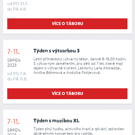
od
PO
31.7.
do
PÁ
4.8.
VÍCE O TÁBORU
7-11.
Týden s výtvarkou 3
Letní příměstský výtvarný tábor, denně 8-16.00 hodin.
SRPEN
S výtvarným zaměřením, pro děti od 7 let, které mají
2023
zájem o výtvarné tvoření. Lektorky Leila Ahmadzai,
Anička Böhmová a Andulka Fotijevová.
od
PO
7.8.
do
PÁ
11.8.
VÍCE O TÁBORU
7-11.
Týden s muzikou XI.
Týden plný hudby, aktivního hraní a zpívání, zakončen
SRPEN
závěrečným koncertem pro rodiče.