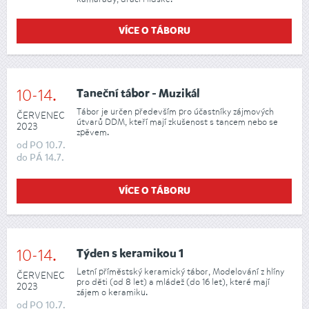
VÍCE O TÁBORU
10-14.
Taneční tábor - Muzikál
Tábor je určen především pro účastníky zájmových
ČERVENEC
útvarů DDM, kteří mají zkušenost s tancem nebo se
2023
zpěvem.
od
PO
10.7.
do
PÁ
14.7.
VÍCE O TÁBORU
10-14.
Týden s keramikou 1
Letní příměstský keramický tábor, Modelování z hlíny
ČERVENEC
pro děti (od 8 let) a mládež (do 16 let), které mají
2023
zájem o keramiku.
od
PO
10.7.