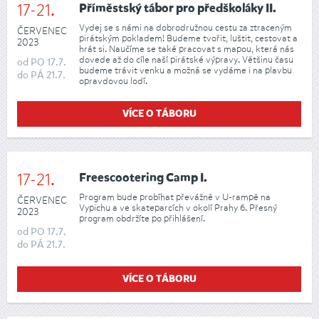
17-21.
Příměstský tábor pro předškoláky II.
Vydej se s námi na dobrodružnou cestu za ztraceným
ČERVENEC
pirátským pokladem! Budeme tvořit, luštit, cestovat a
2023
hrát si. Naučíme se také pracovat s mapou, která nás
dovede až do cíle naší pirátské výpravy. Většinu času
od
PO
17.7.
budeme trávit venku a možná se vydáme i na plavbu
do
PÁ
21.7.
opravdovou lodí.
VÍCE O TÁBORU
17-21.
Freescootering Camp I.
Program bude probíhat převážně v U-rampě na
ČERVENEC
Vypichu a ve skateparcích v okolí Prahy 6. Přesný
2023
program obdržíte po přihlášení.
od
PO
17.7.
do
PÁ
21.7.
VÍCE O TÁBORU