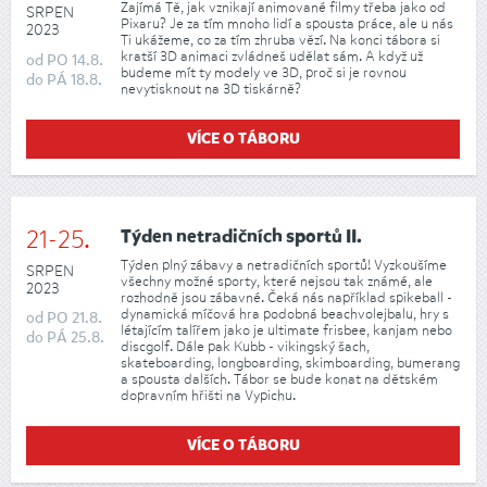
Zajímá Tě, jak vznikají animované filmy třeba jako od
SRPEN
Pixaru? Je za tím mnoho lidí a spousta práce, ale u nás
2023
Ti ukážeme, co za tím zhruba vězí. Na konci tábora si
kratší 3D animaci zvládneš udělat sám. A když už
od
PO
14.8.
budeme mít ty modely ve 3D, proč si je rovnou
do
PÁ
18.8.
nevytisknout na 3D tiskárně?
VÍCE O TÁBORU
21-25.
Týden netradičních sportů II.
Týden plný zábavy a netradičních sportů! Vyzkoušíme
SRPEN
všechny možné sporty, které nejsou tak známé, ale
2023
rozhodně jsou zábavné. Čeká nás například spikeball -
dynamická míčová hra podobná beachvolejbalu, hry s
od
PO
21.8.
létajícím talířem jako je ultimate frisbee, kanjam nebo
do
PÁ
25.8.
discgolf. Dále pak Kubb - vikingský šach,
skateboarding, longboarding, skimboarding, bumerang
a spousta dalších. Tábor se bude konat na dětském
dopravním hřišti na Vypichu.
VÍCE O TÁBORU